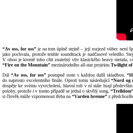
“Av oss, for oss”
je na tom úplně stejně – její rozjezd vůbec není š
jako pochvalu, protože tenhle soundtrack je nadčasové veledílo. St
V obou je kromě toho cítit znatelný vliv klasického heavy metalu, 
“Fire on the Mountain”
mezinárodního all-star projektu
Twilight o
Dál
“Av oss, for oss”
postupně roste s každou další skladbou.
“H
do naprosto excelentního finále. Oproti tomu následující
“Nord og 
dospěje ke svému vyvrcholení, hlavní roli v ní stále hrají předevší
polohy, protože i v tomto případě se jedná o skvělý song.
“Trelldom
si člověk může vzpomenout třeba na
“Varden brenne”
z předchozího