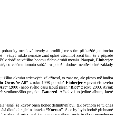
pohansky metalové trendy a prudili jsme s tím při každé jen trochu
 – vždyť nikdo nemůže znát úplně všechno) začít tím, že v případě
avěť v době největšího boomu těchto druhů metalu. Naopak,
Einherjer
poté, co celému tomuto subžánru položil dodnes neotřesitelné základy
južšího okruhu srdcových záležitostí, to zase ne, ale přesto mě hudba
in Owns Ye All”
z roku 1998 po sobě
Einherjer
v první éře svého
Art”
(2000) nebo svého času labutí píseň
“Blot”
z roku 2003. Avšak
ově vzniknuvšího projektu
Battered
. Ačkoliv i to jediné album, které
ela jasné, že kdyby onen konec definitivní byl, tak bychom se tu dnes
a pátá dlouhohrající nahrávka
“Norrøn”
. Sice by bylo hodně přehnané
Norů rozhodně má smysl i s novou muzikou, protože šlo o povedenou