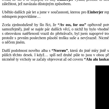
záležitost, jež navázala důstojným způsobem.
Uběhlo dalších pár let a jsme v současnosti, kterou pro
Einherjer
rep
odstupem popovídáme…
Zcela zjednodušeně by šlo říct, že
“Av oss, for oss”
opětovně potv
samozřejmě), jistě se najde pár dalších věcí, o nichž by bylo vhodné
s obrovskou natěšeností vrazil do přehrávače, byl jsem napoprvé tr
protože s prvním poslechem působí trošku suše a nevýrazně. Nicméně
o něčem jiném.
Další podobnost nového alba s
“Norrøn”
, která do jisté míry jist
půlích těchto desek. I když… spíš než druhé půle to jsou v obou př
nicméně ty vrcholy se začaly objevovat až od coveru
“Alu alu lauka