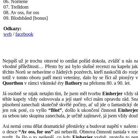
06. Nornene
07. Trelldom
08. Av oss, for oss
09. Blodsbånd [bonus]
Odkazy:
web
/
facebook
Nejspíš už je trochu otravné to omílat pořád dokola, zvlášť u nás 
vhodné příležitosti… Přesto by asi bylo slušné recenzi na kapelu ja
těchto Norů se nebavíme o žádných pozérech, kteří naskočili do roz
totiž v tomto oboru patří mezi veterány, dalo by se říct až pionýry
Quorthon
v rámci vikinské éry
Bathory
na přelomu 80. a 90. let.
Já osobně se nijak netajím tím, že jsem měl tvorbu
Einherjer
vždy rá
téhle kapely vždy oslovovala a její staré věci mám opravdu rád. Sn
působení zanechali skutečně skvělé počiny, ať už jde o fantastický d
jen rok poté, co vyšlo
“Blot”
, došlo k ukončení činnosti
Einherje
za sebou tato skupina zanechala, je určitě zajímavé, já jsem vždy dou
Asi nemá cenu dělat dramatické přestávky a budovat napětí v našem
o desce
“Av oss, for oss”
asi nebavili. Obnova činnosti nastala v roc
tvrdit, že šlo o to nejlepší, co kdy
Einherjer
vydali, protože to ne