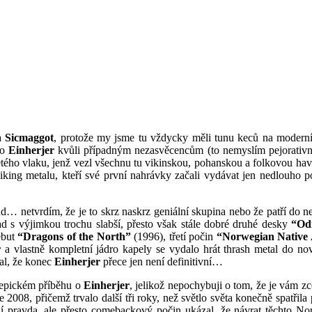
na
Sicmaggot
, protože my jsme tu vždycky měli tunu keců na moderní 
ko
Einherjer
kvůli případným nezasvěcencům (to nemyslím pejorativně
jetého vlaku, jenž vezl všechnu tu vikinskou, pohanskou a folkovou h
 viking metalu, kteří své první nahrávky začali vydávat jen nedlouho 
d… netvrdím, že je to skrz naskrz geniální skupina nebo že patří do ne
ad s výjimkou trochu slabší, přesto však stále dobré druhé desky
“Od
ebut
“Dragons of the North”
(1996), třetí počin
“Norwegian Native 
r
a vlastně kompletní jádro kapely se vydalo hrát thrash metal do n
fal, že konec
Einherjer
přece jen není definitivní…
 epickém příběhu o
Einherjer
, jelikož nepochybuji o tom, že je vám zc
e 2008, přičemž trvalo další tři roky, než světlo světa konečně spatřil
ní pravda, ale přesto comebackový počin ukázal, že návrat těchto 