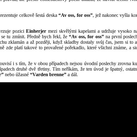
rezentuje celkově šestá deska
“Av oss, for oss”
, jež nakonec vyšla ko
rzuje pozici
Einherjer
mezi skvělými kapelami a udržuje vysoko nast
 se tu zmínit. Předně bych řekl, že
“Av oss, for oss”
na první poslec
ochu zklamán a až později, když skladby dostaly svůj čas, jsem si to
 zde platí takové to provařené pořekadlo, které všichni známe, a sice
ě souvisí i s tím, že v obou případech nejsou úvodní poslechy zrovna k
ípadech druhé dvě třetiny. Tím neříkám, že ten úvod je špatný, ostat
r”
nebo úžasné
“Varden brenne”
a dál.