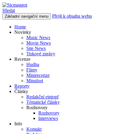
Hledat
Přejít k obsahu webu
Základní navigační menu
Sicmaggot
Home
Novinky
Music News
Movie News
Site News
Tiskové zprávy
Recenze
Hudba
Filmy
Minirecenze
Minulost
Reporty
Články
Redakční eintopf
Tématické články
Rozhovory
Rozhovory
Interviews
Info
Kontakt