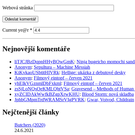
Webová stránka
Current ye@r
*
Nejnovější komentáře
Od hudebních fandů pro hudební fandy
liTJCJBzDqpnHHyBOwGmK
:
Ninja bugeicho momochi sand
Anonym
:
Sepultura – Machine Messiah
KiKvkaoUSbtitHIVRk
:
Hellige: ukázka z debutové desky
Anonym
:
Filmový eintopf – červen 2021
yhEIkVGznmlDbFxkml
:
Filmový eintopf – červen 2021
zsSjLoNQsOeKMLQhtVSa
:
Gravesend – Methods of Human 
xyZCIDAkWwfkBZgpXrwKHU
:
Blood Storm: nová skladba
JphbGMpmTrdWRAMSrVIgPVRK
:
Gwar, Voivod, Childrain
Nejčtenější články
Butchers (2020)
24.6.2021