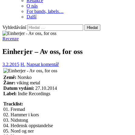
Redakce
O nás
For bands, labels…
Další
Vyhledávání
Recenze
Einherjer – Av oss, for oss
3.2.2015
H.
Napsat komentář
Země:
Norsko
Žánr:
viking metal
Datum vydání:
27.10.2014
Label:
Indie Recordings
Tracklist:
01. Fremad
02. Hammer i kors
03. Nidstong
04. Hedensk oppstandelse
05. Nord og ner