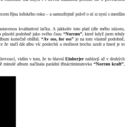
ncem října loňského roku – a samozřejmě právě o ní si nyní s menším
avenou kvalitativní laťku. A jakkoliv toto platí (dle mého názoru,
h působí podobně jako svého času
“Norrøn”
, které když jsem tehdy
 album konečně oblíbil.
“Av oss, for oss”
je na tom vlastně podobně,
 že stačí dát albu víc poslechů a možnost trochu uzrát a hned je to
ulervoucí, vidím v tom, že to hlavní
Einherjer
nabízejí až v druhých
ně minulé album načínala parádní třináctiminutovka
“Norrøn kraft”
,