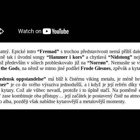
patný. Epické intro
“Fremad”
s trochou představivosti nemá příliš da
ejně tak i úvodní songy
“Hammer i kors”
a chytlavá
“Nidstong”
nej
což především v sólech probleskovalo již na
“Norrøn”
. Nemusíte se v
f the Gods
, na němž se mimo jiné podílel
Frode Glesnes
, zpěvák a kyta
edensk oppstandelse”
má blíž k čistému viking metalu, je méně he
ner”
je co do svého výraziva jednodušší, a i když je její refrén dík
m kytary. Což ale vůbec nevadí, protože i to úplně stačí. Na poměrně 
”
zase kombinuje oba přístupy… její začátek je postavený čistě na a
 alba, později však nabídne kytarovější a metalovější momenty.