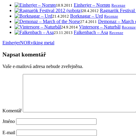
Einherjer – Norrøn
18.9.2011
Recenze
Ragnarök Festival
28.4.2012
Borknagar – Urd
21.4.2012
Recenze
Demonaz – March o
27.4.2011
Vintersorg – Naturbål
24.9.2014
Recenze
Falkenbach – Asa
23.11.2013
Recenze
Einherjer
NOR
viking metal
Napsat komentář
Vaše e-mailová adresa nebude zveřejněna.
Komentář
Jméno
E-mail