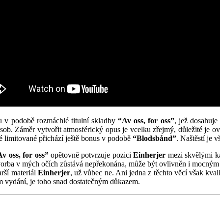
u v podobě rozmáchlé titulní skladby
“Av oss, for oss”
, jež dosahuje
ásob. Záměr vytvořit atmosférický opus je vcelku zřejmý, důležité je ov
té limitované přichází ještě bonus v podobě
“Blodsbånd”
. Naštěstí je 
v oss, for oss”
opětovně potvrzuje pozici
Einherjer
mezi skvělými ka
 tvorba v mých očích zůstává nepřekonána, může být ovlivněn i mocným f
rší materiál
Einherjer
, už vůbec ne. Ani jedna z těchto věcí však kval
vém vydání, je toho snad dostatečným důkazem.