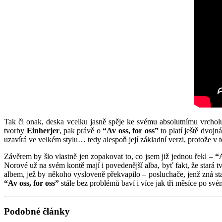
Tak či onak, deska vcelku jasně spěje ke svému absolutnímu vrchol
tvorby
Einherjer
, pak právě o
“Av oss, for oss”
to platí ještě dvojn
uzavírá ve velkém stylu… tedy alespoň její základní verzi, protože v 
Závěrem by šlo vlastně jen zopakovat to, co jsem již jednou řekl –
“A
Norové už na svém kontě mají i povedenější alba, byť fakt, že stará
albem, jež by někoho vysloveně překvapilo – posluchače, jenž zná sta
“Av oss, for oss”
stále bez problémů baví i více jak tři měsíce po s
Podobné články