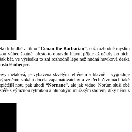
leko k hudbě z filmu
“Conan the Barbarian”
, což rozhodně myslím
sou vůbec špatné, přesto to opravdu hlavní přijde až někdy po nich.
šak bát, ve výsledku to zní rozhodně lépe než nudná hevíková deska
rista
Einherjer
.
avy metalová, je vybavena skvělým refrénem a hlavně – vygraduje
y výraznému vokálu docela zapamatovatelný a ve třech čtvrtinách také
epičtější notu pak uhodí
“Nornene”
, ale jak vidno, Norům sluší obě
tmosféře s výraznou rytmikou a hlubokým mužským sborem, díky němuž