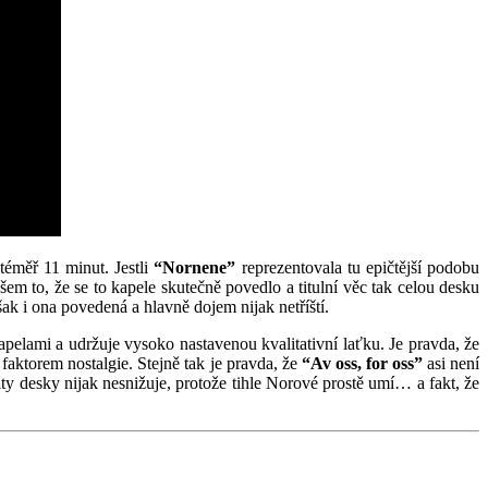
 téměř 11 minut. Jestli
“Nornene”
reprezentovala tu epičtější podobu
šem to, že se to kapele skutečně povedlo a titulní věc tak celou desku
však i ona povedená a hlavně dojem nijak netříští.
pelami a udržuje vysoko nastavenou kvalitativní laťku. Je pravda, že
aktorem nostalgie. Stejně tak je pravda, že
“Av oss, for oss”
asi není
ity desky nijak nesnižuje, protože tihle Norové prostě umí… a fakt, že