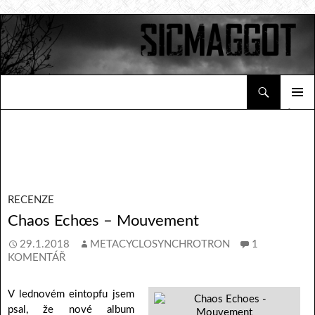
Hledat
Sicmaggot
PŘEJÍT K OBSAHU WEBU
ZÁKLAD
NAVIGA
MENU
RECENZE
Chaos Echœs – Mouvement
29.1.2018
METACYCLOSYNCHROTRON
1
KOMENTÁŘ
V lednovém eintopfu jsem
psal, že nové album