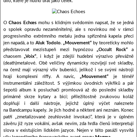
dílo, které je nutno brát jako celek.
O
Chaos Echœs
mohu s klidným svědomím napsat, že se jedná
o spolek opravdu nezaměnitelný, ale s novinkou mě v rámci
progresivního extrémního metalu jedna spřízněná kapela přeci
jen napadá, a to
Aluk Todolo
.
„Mouvement“
by teoreticky mohlo
představovat mezistupeň mezi hypnózou
„Occult Rock“
a
chaosem
„Voix“
, i když je zdejší hudební výrazivo převážně
(death)metalové. Obě veličiny dynamicky rozvíjejí své skladby,
na čemž mají výrazný vliv bubeníci, jelikož i se svými nástroji
hrají komplexní riffy. A navíc,
„Mouvement“
je téměř
instrumentální záležitost. S výjimkou úvodních výkřiků a pár
šepotů album k posluchači promlouvá až do poslední skladby
primárně skrze kytary a bicí; příležitostně zvukovou koláž
doplňují i další nástroje, jejichž úplný výčet naleznete
na Bandcampu kapely. Je jich hodně a některé ani neznám. Konec
patří „zmetalizované zeuhlovské invokaci“, která je v úplném
závěru již ryze vokální, avšak nevím, zda hrdla členů interpretují
slova v existujícím lidském jazyce. Nejen v této pasáži vysvítá