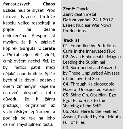
francouzských
Chaos
Země:
Francie
Echœs
musíte slyšet. Proč
Žánr:
death metal
takové tvrzení? Protože
Datum vydání:
24.1.2017
kapelu velice respektuji a
Label:
Nuclear War Now!
přijde mi děsně
Productions
nedoceněná. Alespoň si
Tracklist:
myslím, že ji v záplavě
01. Embodied by Perfidious
kopírek
Gorguts
,
Ulcerate
Curls in the Innervated Flux
a
Portal
nejde příliš vidět,
02. As an Embraceable Magma
čímž ovšem nechci říci, že
Leading the Subliminal
by Frantíci patřili mezi
03. Surrounded and Amazed
by These Unplumbed Abysses
nějaké napodobitele. Spíše
of the Inverted Sea
bych si je dovolil postavit
04. Through Kaleidoscopic
oněm zmíněným kapelám
Haze of Unexpected Extents
naroveň, alespoň z toho
05. Shine On, Obsidian! Ego!
důvodu, že k žánru
Ego! Echo Back to the
přistupují originálním až
Yearning of the Self!
06. Alas! Here Is the Feebles’
vizionářským způsobem a
Assent, Exalted by Your Mouth
podílejí se tak na jeho
Full of Flies
dalším smysluplném růstu.