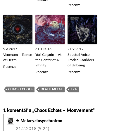
Recenze
9.3.2017
31.1.2016
21.9.2017
Venenum – Trance
Yuri Gagarin – At
Spectral Voice –
of Death
the Center of All
Eroded Corridors
Infinity
of Unbeing
Recenze
Recenze
Recenze
CHAOS ECHOES
DEATH METAL
FRA
1 komentář u „Chaos Echœs – Mouvement“
Metacyclosynchrotron
21.2.2018 (9:24)