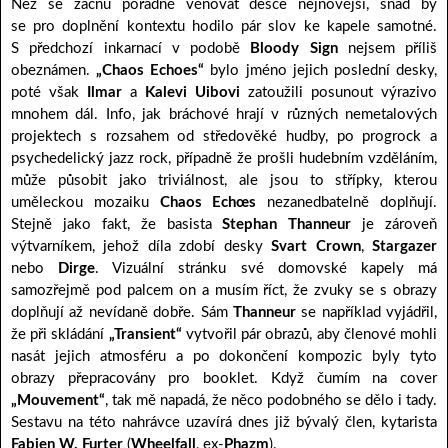
Než se začnu pořádně věnovat desce nejnovější, snad by
se pro doplnění kontextu hodilo pár slov ke kapele samotné.
S předchozí inkarnací v podobě
Bloody Sign
nejsem příliš
obeznámen.
„Chaos Echoes“
bylo jméno jejich poslední desky,
poté však
Ilmar
a
Kalevi Uibovi
zatoužili posunout výrazivo
mnohem dál. Info, jak bráchové hrají v různých nemetalových
projektech s rozsahem od středověké hudby, po progrock a
psychedelický jazz rock, případně že prošli hudebním vzděláním,
může působit jako triviálnost, ale jsou to střípky, kterou
uměleckou mozaiku
Chaos Echœs
nezanedbatelně doplňují.
Stejně jako fakt, že basista
Stephan Thanneur
je zároveň
výtvarníkem, jehož díla zdobí desky
Svart Crown
,
Stargazer
nebo
Dirge
. Vizuální stránku své domovské kapely má
samozřejmě pod palcem on a musím říct, že zvuky se s obrazy
doplňují až nevídaně dobře. Sám
Thanneur
se například vyjádřil,
že při skládání
„Transient“
vytvořil pár obrazů, aby členové mohli
nasát jejich atmosféru a po dokončení kompozic byly tyto
obrazy přepracovány pro booklet. Když čumím na cover
„Mouvement“
, tak mě napadá, že něco podobného se dělo i tady.
Sestavu na této nahrávce uzavírá dnes již bývalý člen, kytarista
Fabien W. Furter
(
Wheelfall
, ex-
Phazm
).