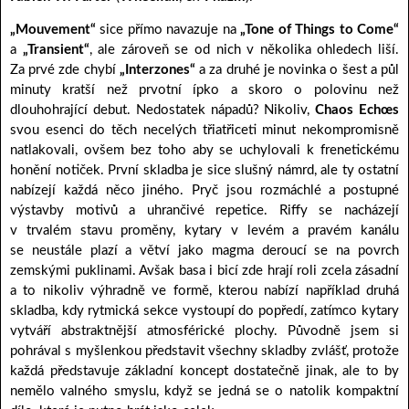
„Mouvement“
sice přímo navazuje na
„Tone of Things to Come“
a
„Transient“
, ale zároveň se od nich v několika ohledech liší.
Za prvé zde chybí
„Interzones“
a za druhé je novinka o šest a půl
minuty kratší než prvotní ípko a skoro o polovinu než
dlouhohrající debut. Nedostatek nápadů? Nikoliv,
Chaos Echœs
svou esenci do těch necelých třiatřiceti minut nekompromisně
natlakovali, ovšem bez toho aby se uchylovali k frenetickému
honění notiček. První skladba je sice slušný námrd, ale ty ostatní
nabízejí každá něco jiného. Pryč jsou rozmáchlé a postupné
výstavby motivů a uhrančivé repetice. Riffy se nacházejí
v trvalém stavu proměny, kytary v levém a pravém kanálu
se neustále plazí a větví jako magma deroucí se na povrch
zemskými puklinami. Avšak basa i bicí zde hrají roli zcela zásadní
a to nikoliv výhradně ve formě, kterou nabízí například druhá
skladba, kdy rytmická sekce vystoupí do popředí, zatímco kytary
vytváří abstraktnější atmosférické plochy. Původně jsem si
pohrával s myšlenkou představit všechny skladby zvlášť, protože
každá představuje základní koncept dostatečně jinak, ale to by
nemělo valného smyslu, když se jedná se o natolik kompaktní