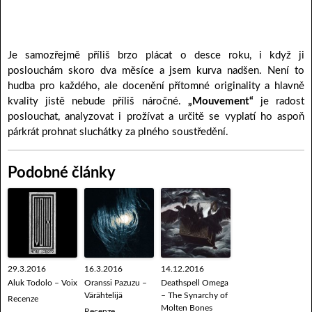
Je samozřejmě příliš brzo plácat o desce roku, i když ji
poslouchám skoro dva měsíce a jsem kurva nadšen. Není to
hudba pro každého, ale docenění přítomné originality a hlavně
kvality jistě nebude příliš náročné.
„Mouvement“
je radost
poslouchat, analyzovat i prožívat a určitě se vyplatí ho aspoň
párkrát prohnat sluchátky za plného soustředění.
Podobné články
29.3.2016
16.3.2016
14.12.2016
Aluk Todolo – Voix
Oranssi Pazuzu –
Deathspell Omega
Värähtelijä
– The Synarchy of
Recenze
Molten Bones
Recenze