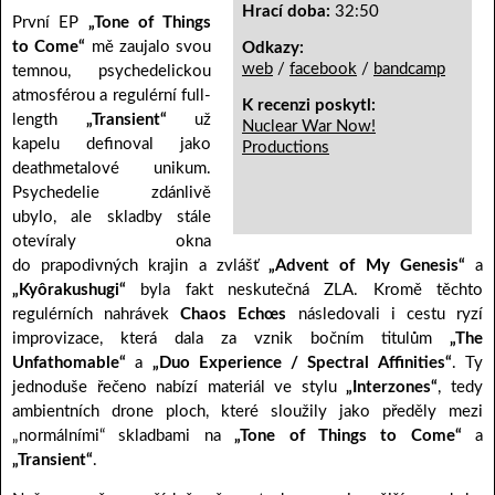
Hrací doba:
32:50
První EP
„Tone of Things
to Come“
mě zaujalo svou
Odkazy:
web
/
facebook
/
bandcamp
temnou, psychedelickou
atmosférou a regulérní full-
K recenzi poskytl:
length
„Transient“
už
Nuclear War Now!
kapelu definoval jako
Productions
deathmetalové unikum.
Psychedelie zdánlivě
ubylo, ale skladby stále
otevíraly okna
do prapodivných krajin a zvlášť
„Advent of My Genesis“
a
„Kyôrakushugi“
byla fakt neskutečná ZLA. Kromě těchto
regulérních nahrávek
Chaos Echœs
následovali i cestu ryzí
improvizace, která dala za vznik bočním titulům
„The
Unfathomable“
a
„Duo Experience / Spectral Affinities“
. Ty
jednoduše řečeno nabízí materiál ve stylu
„Interzones“
, tedy
ambientních drone ploch, které sloužily jako předěly mezi
„normálními“ skladbami na
„Tone of Things to Come“
a
„Transient“
.