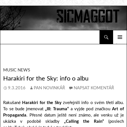
Hledat
Sicmaggot
PŘEJÍT K OBSAHU WEBU
ZÁKLAD
NAVIGA
MENU
MUSIC NEWS
Harakiri for the Sky: info o albu
9.3.2016
PAN NOVINKÁŘ
NAPSAT KOMENTÁŘ
Rakušané
Harakiri for the Sky
zveřejnili info o svém třetí albu.
To se bude jmenovat
„III: Trauma“
a vyjde pod značkou
Art of
Propaganda
. Přesné datum ještě není známo, ale venku už je
ukázka v podobě skladby
„Calling the Rain“
(poslech