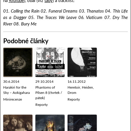
na
YouTube
), obal (viz
tady
) a tracklist:
01. Calling the Rain 02. Funeral Dreams 03. Thanatos 04. This Life
as a Dagger 05. The Traces We Leave 06. Viaticum 07. Dry The
River 08. Bury Me
Podobné články
30.6.2014
29.10.2014
16.11.2012
Harakiri for the
Phantoms of
Heretoir, Heiden,
Sky – Aokigahara
Pilsen 8 (čtvrtek /
Drom
pátek)
Minirecenze
Reporty
Reporty