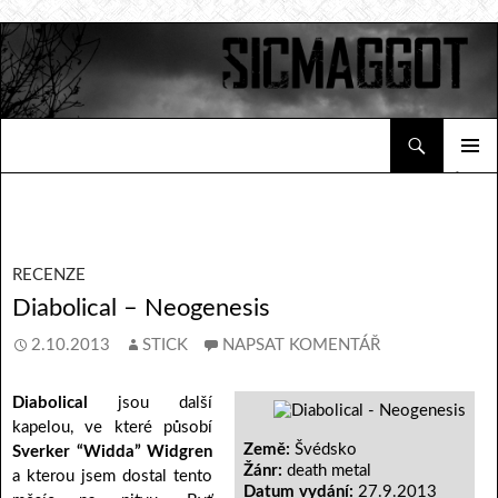
Hledat
Sicmaggot
PŘEJÍT K OBSAHU WEBU
ZÁKLAD
NAVIGA
MENU
RECENZE
Diabolical – Neogenesis
2.10.2013
STICK
NAPSAT KOMENTÁŘ
Diabolical
jsou další
kapelou, ve které působí
Země:
Švédsko
Sverker “Widda” Widgren
Žánr:
death metal
a kterou jsem dostal tento
Datum vydání:
27.9.2013