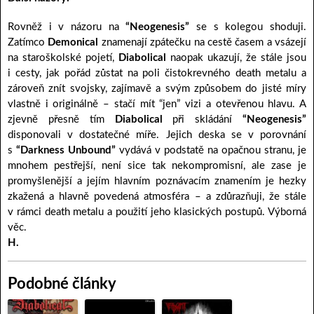
Rovněž i v názoru na
“Neogenesis”
se s kolegou shoduji.
Zatímco
Demonical
znamenají zpátečku na cestě časem a vsázejí
na staroškolské pojetí,
Diabolical
naopak ukazují, že stále jsou
i cesty, jak pořád zůstat na poli čistokrevného death metalu a
zároveň znít svojsky, zajímavě a svým způsobem do jisté míry
vlastně i originálně – stačí mít “jen” vizi a otevřenou hlavu. A
zjevně přesně tím
Diabolical
při skládání
“Neogenesis”
disponovali v dostatečné míře. Jejich deska se v porovnání
s
“Darkness Unbound”
vydává v podstatě na opačnou stranu, je
mnohem pestřejší, není sice tak nekompromisní, ale zase je
promyšlenější a jejím hlavním poznávacím znamením je hezky
zkažená a hlavně povedená atmosféra – a zdůrazňuji, že stále
v rámci death metalu a použití jeho klasických postupů. Výborná
věc.
H.
Podobné články