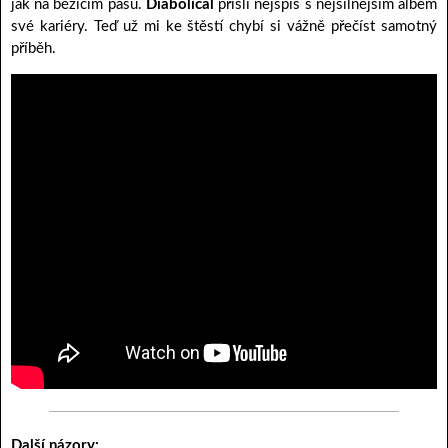
jak na běžícím pásu.
Diabolical
přišli nejspíš s nejsilnějším albem
své kariéry. Teď už mi ke štěstí chybí si vážně přečíst samotný
příběh.
Další názory: