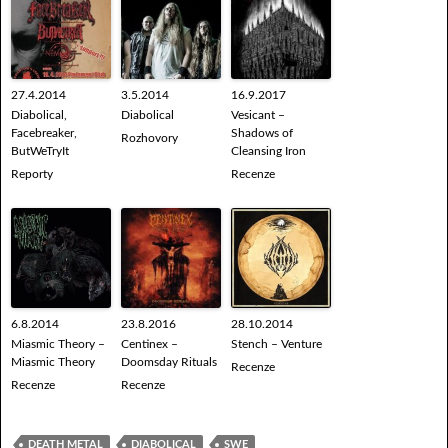
27.4.2014
3.5.2014
16.9.2017
Diabolical,
Diabolical
Vesicant –
Facebreaker,
Shadows of
Rozhovory
ButWeTryIt
Cleansing Iron
Reporty
Recenze
6.8.2014
23.8.2016
28.10.2014
Miasmic Theory –
Centinex –
Stench – Venture
Miasmic Theory
Doomsday Rituals
Recenze
Recenze
Recenze
DEATH METAL
DIABOLICAL
SWE