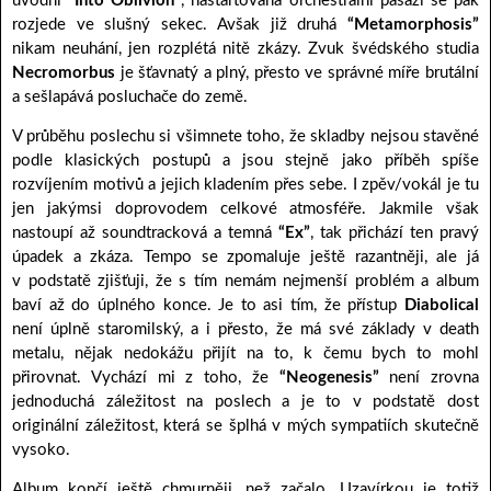
úvodní
“Into Oblivion”
, nastartovaná orchestrální pasáží se pak
rozjede ve slušný sekec. Avšak již druhá
“Metamorphosis”
nikam neuhání, jen rozplétá nitě zkázy. Zvuk švédského studia
Necromorbus
je šťavnatý a plný, přesto ve správné míře brutální
a sešlapává posluchače do země.
V průběhu poslechu si všimnete toho, že skladby nejsou stavěné
podle klasických postupů a jsou stejně jako příběh spíše
rozvíjením motivů a jejich kladením přes sebe. I zpěv/vokál je tu
jen jakýmsi doprovodem celkové atmosféře. Jakmile však
nastoupí až soundtracková a temná
“Ex”
, tak přichází ten pravý
úpadek a zkáza. Tempo se zpomaluje ještě razantněji, ale já
v podstatě zjišťuji, že s tím nemám nejmenší problém a album
baví až do úplného konce. Je to asi tím, že přístup
Diabolical
není úplně staromilský, a i přesto, že má své základy v death
metalu, nějak nedokážu přijít na to, k čemu bych to mohl
přirovnat. Vychází mi z toho, že
“Neogenesis”
není zrovna
jednoduchá záležitost na poslech a je to v podstatě dost
originální záležitost, která se šplhá v mých sympatiích skutečně
vysoko.
Album končí ještě chmurněji, než začalo. Uzavírkou je totiž