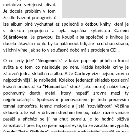
metalová veřejnost dívat.
Je docela problém v tom,
že dle tvrzení protagonistů
lze album plně vychutnat až společně s četbou knihy, která je
s deskou propojena a byla napsána kytaristou
Carlem
Stjärnlövem.
Je pravdou, že koupě alba společně s knihou je
docela lákavá a mohlo by to natáhnout lidi, ale na druhou stranu,
všichni víme, jak se to v současné době má s prodejem CD…
O co tedy jde?
“Neogenesis”
v knize popisuje příběh o konci
světa a o tom, co následuje po něm. Každá kapitola knihy je
zároveň jedna skladba na albu. A že
Carlovy
vize nejsou zrovna
nejpozitivnější, je nabíledni. Kolekce jedenácti skladeb (poslední
krásná orchestrálka
“Humanitas”
slouží jako outro) nabízí tedy
pochmurný death metal, který nepatří zrovna mezi ty
nejpřímočařejší. Společným jmenovatelem je teda především
temná atmosféra, temné melodie a jistá “rozvláčnost”. Většina
skladeb totiž valí v drtivém středním tempu, nabízí různé variace
pasáží a přichází se jí na chuť pomalu, je to hodně plíživá
záležitost. I přes to, co jsem napsal výše, to ze začátku nevypadá,