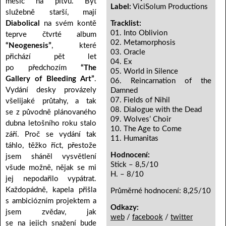
měsíc na pitvu. Byť
Label:
ViciSolum Productions
služebně starší, mají
Diabolical
na svém kontě
Tracklist:
01. Into Oblivion
teprve čtvrté album
02. Metamorphosis
“Neogenesis”
, které
03. Oracle
přichází pět let
04. Ex
po předchozím
“The
05. World in Silence
Gallery of Bleeding Art”
.
06. Reincarnation of the
Vydání desky provázely
Damned
07. Fields of Nihil
všelijaké průtahy, a tak
08. Dialogue with the Dead
se z původně plánovaného
09. Wolves’ Choir
dubna letošního roku stalo
10. The Age to Come
září. Proč se vydání tak
11. Humanitas
táhlo, těžko říct, přestože
Hodnocení:
jsem sháněl vysvětlení
Stick – 8,5/10
všude možně, nějak se mi
H. – 8/10
jej nepodařilo vypátrat.
Každopádně, kapela přišla
Průměrné hodnocení: 8,25/10
s ambiciózním projektem a
Odkazy:
jsem zvědav, jak
web
/
facebook
/
twitter
se na jejich snažení bude