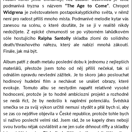
podmanivá tryzna s názvem
“The Age to Come”
. Chropot
Widgrena
je zvěstovatelem postapokalyptického světa, v němž
není pro radost příliš mnoho místa. Podmanivé melodie kytar vás
zanesou na scénu, o které doufáte, že se jí v realitě nikdy
nedožijete. Z epické chmurnosti se po výborném lahůdkovém
sóle hostujícího
Ralpha Santolly
skladba zlomí do solidního
death/thrashového nářezu, který ale nabízí mnohá zákoutí.
Finále, jak má být.
Album patří z death metalu poslední dobu k jednomu z nejlepších
materiálů, přestože jsem toho od něj příliš nečekal, tak si
odnáším opravdu nevšední zážitek. Je to skoro jako poslouchat
hodinový hudební film a nechávat se unášet obrazy, které
evokuje. Tomuto albu se nestydím napařit relativně vysoké
hodnocení, protože je to hodně ambiciozní projekt a rozhodně
se nedá říct, že by nedošlo k naplnění potenciálu. Švédská
smečka se za svůj výkon určitě nemusí stydět a přál bych si, aby
se zas co nejdříve objevila v České republice, protože tohle bych
si naživo poslechl velmi rád. Jsem rád, že se kapely dnes nebojí
svou tvorbu nějak ozvláštnit a ne jen suše drhnout riffy a skladby