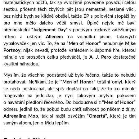
matematických počtů, tak za vyloženě povedené považuji celou
šestku, přičemž těch zbylých pět jsou nemastné, neslané věci,
bez nichž bych se klidně obešel, takže EP s poloviční stopáží by
pro mne mělo daleko větší smysl. Úplně nejvíc mě baví
předposlední
“Judgement Day”
s poctivým rockově zatěžkaným
riffem a ostrým
Allenem
na vrcholku písně. Takových
vypalovaček jen víc. To, že na
“Men of Honor”
nebubnuje
Mike
Portnoy
, nijak nevadí, protože vzhledem k úsporné hře, kterou
minule ve prospěch celku předváděl, je
A. J. Pero
dostatečně
kvalitní náhradou.
Myslím, že všechno podstatné už bylo řečeno, takže to nebudu
protahovat. Neříkám, že je
“Men of Honor”
totální omyl, který
se nedá poslouchat, ale spíš doplácí na fakt, že to co minule
fungovalo na jedničku, je nyní takovým unylým pokusem
o navázání předloni řečeného. Do budoucna si z
“Men of Honor”
odnesu jedině to, že pokud budu chtít sáhnout po něčem z dílny
Adrenaline Mob
, tak si radši osvěžím
“Omertá”
, které je tím
samým albem, jen o třídu lepším.