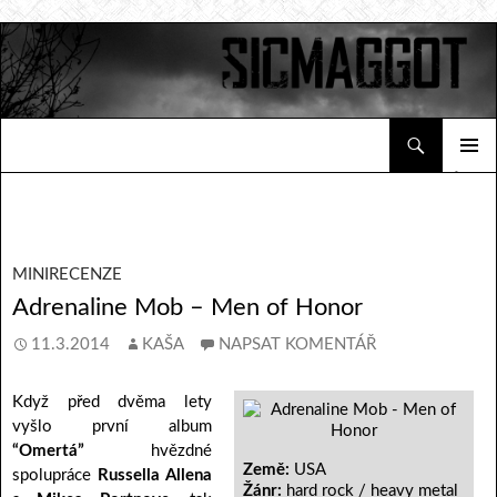
Hledat
Sicmaggot
PŘEJÍT K OBSAHU WEBU
ZÁKLAD
NAVIGA
MENU
MINIRECENZE
Adrenaline Mob – Men of Honor
11.3.2014
KAŠA
NAPSAT KOMENTÁŘ
Když před dvěma lety
vyšlo první album
“Omertá”
hvězdné
Země:
USA
spolupráce
Russella Allena
Žánr:
hard rock / heavy metal