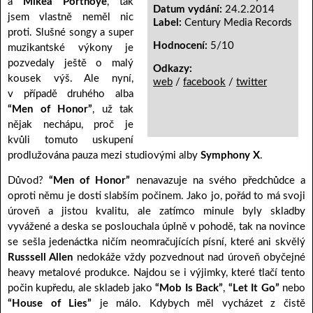
a
Mikea Portnoye
, tak
Datum vydání:
24.2.2014
jsem vlastně neměl nic
Label:
Century Media Records
proti. Slušné songy a super
Hodnocení:
5/10
muzikantské výkony je
pozvedaly ještě o malý
Odkazy:
kousek výš. Ale nyní,
web
/
facebook
/
twitter
v případě druhého alba
“Men of Honor”
, už tak
nějak nechápu, proč je
kvůli tomuto uskupení
prodlužována pauza mezi studiovými alby
Symphony X
.
Důvod?
“Men of Honor”
nenavazuje na svého předchůdce a
oproti němu je dosti slabším počinem. Jako jo, pořád to má svoji
úroveň a jistou kvalitu, ale zatímco minule byly skladby
vyvážené a deska se poslouchala úplně v pohodě, tak na novince
se sešla jedenáctka ničím neomračujících písní, které ani skvělý
Russsell Allen
nedokáže vždy pozvednout nad úroveň obyčejné
heavy metalové produkce. Najdou se i výjimky, které tlačí tento
počin kupředu, ale skladeb jako
“Mob Is Back”
,
“Let It Go”
nebo
“House of Lies”
je málo. Kdybych měl vycházet z čistě