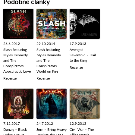
Podobné články
26.6.2012
29.10.2014
17.9.2013
Slash featuring
Slash featuring
Avenged
Myles Kennedy
Myles Kennedy
Sevenfold – Hail
and The
and The
to the King
Conspirators –
Conspirators –
Recenze
Apocalyptic Love
World on Fire
Recenze
Recenze
7.12.2017
24.7.2012
12.9.2013
Danzig – Black
Jorn – Bring Heavy
Civil War – The
Laden Crown
Rock to the Land
Killer Angels