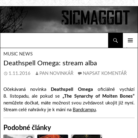
Hledat
Sicmaggot
PŘEJÍT K OBSAHU WEBU
ZÁKLAD
MUSIC NEWS
NAVIGA
MENU
Deathspell Omega: stream alba
1.11.2016
PAN NOVINKÁŘ
NAPSAT KOMENTÁŘ
Očekávaná novinka
Deathspell Omega
oficiálně vychází
8. listopadu, ale pokud se
„The Synarchy of Molten Bones“
nemůžete dočkat, máte možnost svou zvědavost ukojit již nyní.
Stream celé nahrávky je k mání na
Bandcampu
.
Podobné články