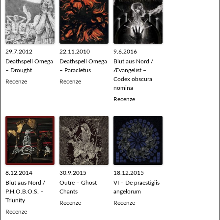
29.7.2012
22.11.2010
9.6.2016
Deathspell Omega
Deathspell Omega
Blut aus Nord /
– Drought
– Paracletus
Ævangelist –
Codex obscura
Recenze
Recenze
nomina
Recenze
8.12.2014
30.9.2015
18.12.2015
Blut aus Nord /
Outre – Ghost
VI – De praestigiis
P.H.O.B.O.S. –
Chants
angelorum
Triunity
Recenze
Recenze
Recenze