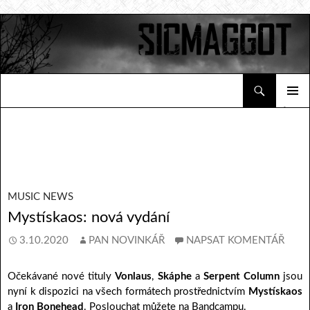
Hledat
Sicmaggot
PŘEJÍT K OBSAHU WEBU
ZÁKLAD
NAVIGA
MENU
MUSIC NEWS
Mystískaos: nová vydání
3.10.2020
PAN NOVINKÁŘ
NAPSAT KOMENTÁŘ
Očekávané nové tituly
Vonlaus
,
Skáphe
a
Serpent Column
jsou
nyní k dispozici na všech formátech prostřednictvím
Mystískaos
a
Iron Bonehead
. Poslouchat můžete na Bandcampu.