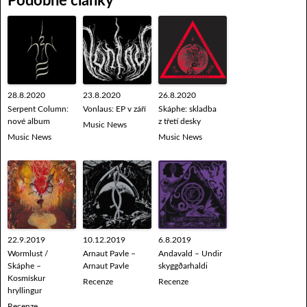
Podobné články
28.8.2020
23.8.2020
26.8.2020
Serpent Column:
Vonlaus: EP v září
Skáphe: skladba
nové album
z třetí desky
Music News
Music News
Music News
22.9.2019
10.12.2019
6.8.2019
Wormlust /
Arnaut Pavle –
Andavald – Undir
Skáphe –
Arnaut Pavle
skyggðarhaldi
Kosmískur
Recenze
Recenze
hryllingur
Recenze