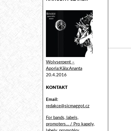
Wolvserpent –
Aporia:Kāla:Ananta
20.4.2016
KONTAKT
Email:
redakce@sicmaggot.cz
For bands, labels,
promoters… / Pro kapely,
labely, promotéry...