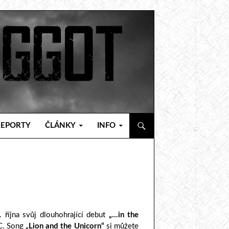
REPORTY
ČLÁNKY
INFO
 října svůj dlouhohrající debut
„…in the
C. Song
„Lion and the Unicorn“
si můžete