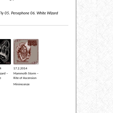
 Fly 05. Persephone 06. White Wizard
4
17.2.2014
izard –
Mammoth Storm –
e
Rite of Ascension
Minirecenze