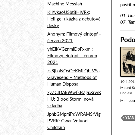
Machine Messiah
pustit
KiKvkaoUSbtitHIVRk
:
01. Lio
Hellige: ukázka z debutové
07. Tem
desky
Anonym
:
Filmový eintopf –
Podo
červen 2021
yhEIkVGznmlDbFxkml
:
Filmový eintopf – červen
2021
zsSjLoNQsOeKMLQhtVSa
:
Gravesend – Methods of
10.4.201
Human Disposal
Mount S
xyZCIDAkWwfkBZgpXrwK
Endless
HU
:
Blood Storm: nová
Minirece
skladba
JphbGMpmTrdWRAMSrVIg
YEAR
PVRK
:
Gwar, Voivod,
Childrain