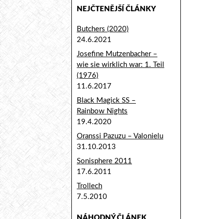
NEJČTENĚJŠÍ ČLÁNKY
Butchers (2020)
24.6.2021
Josefine Mutzenbacher –
wie sie wirklich war: 1. Teil
(1976)
11.6.2017
Black Magick SS –
Rainbow Nights
19.4.2020
Oranssi Pazuzu – Valonielu
31.10.2013
Sonisphere 2011
17.6.2011
Trollech
7.5.2010
NÁHODNÝ ČLÁNEK