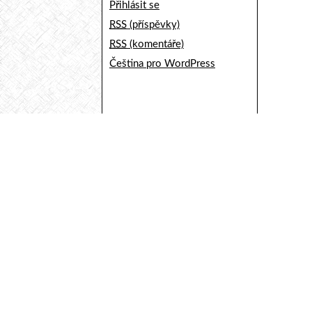
Přihlásit se
RSS
(příspěvky)
RSS
(komentáře)
Čeština pro WordPress