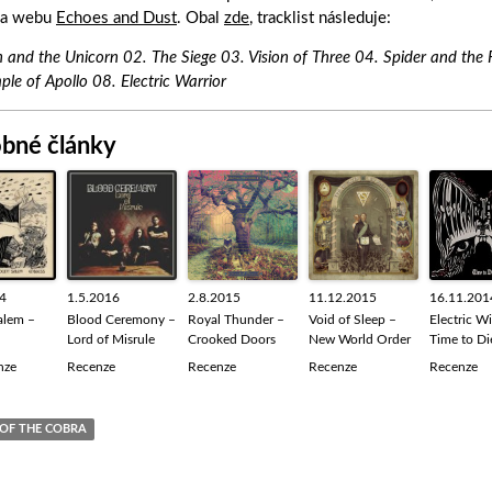
 na webu
Echoes and Dust
. Obal
zde
, tracklist následuje:
n and the Unicorn 02. The Siege 03. Vision of Three 04. Spider and the
ple of Apollo 08. Electric Warrior
bné články
4
1.5.2016
2.8.2015
11.12.2015
16.11.201
alem –
Blood Ceremony –
Royal Thunder –
Void of Sleep –
Electric W
Lord of Misrule
Crooked Doors
New World Order
Time to Di
nze
Recenze
Recenze
Recenze
Recenze
 OF THE COBRA