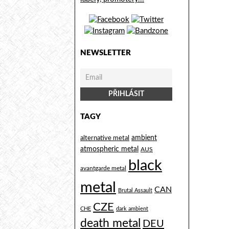
NEWSLETTER
TAGY
alternative metal
ambient
atmospheric metal
AUS
black
avantgarde metal
metal
CAN
Brutal Assault
CZE
CHE
dark ambient
death metal
DEU