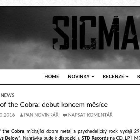
PŘEJÍT K OBSAHU WEBU
HOME
NOVINKY
RECENZE
 NEWS
 of the Cobra: debut koncem měsíce
0.2016
PAN NOVINKÁŘ
NAPSAT KOMENTÁŘ
f the Cobra
míchající doom metal a psychedelický rock vydají 29.
s Below“
. Nahrávka bude k dispozici u
STB Records
na CD, LP i M