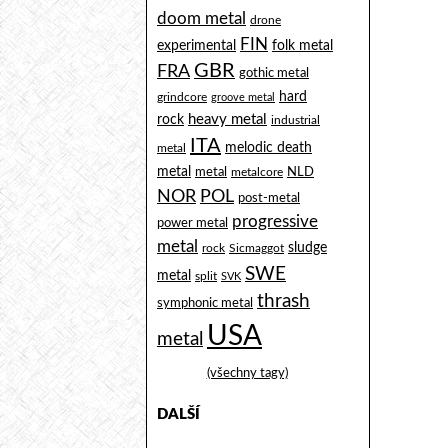
doom metal
drone
FIN
experimental
folk metal
GBR
FRA
gothic metal
hard
grindcore
groove metal
heavy metal
rock
industrial
ITA
melodic death
metal
metal
metal
NLD
metalcore
NOR
POL
post-metal
progressive
power metal
metal
sludge
rock
Sicmaggot
SWE
metal
split
SVK
thrash
symphonic metal
USA
metal
(všechny tagy)
DALŠÍ