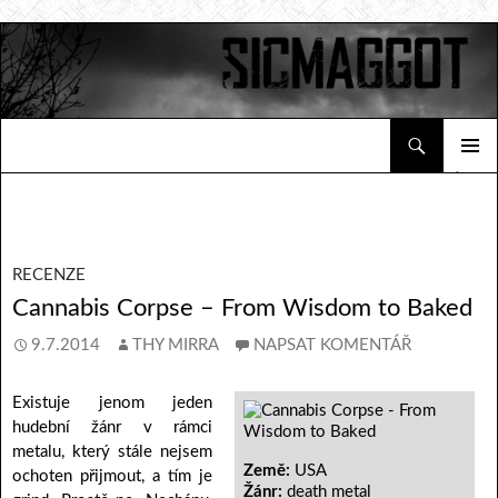
Hledat
Sicmaggot
PŘEJÍT K OBSAHU WEBU
ZÁKLAD
NAVIGA
MENU
RECENZE
Cannabis Corpse – From Wisdom to Baked
9.7.2014
THY MIRRA
NAPSAT KOMENTÁŘ
Existuje jenom jeden
hudební žánr v rámci
metalu, který stále nejsem
Země:
USA
ochoten přijmout, a tím je
Žánr:
death metal