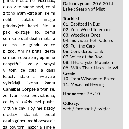
grind. Prostě ne. Nechápu,
Datum vydání:
20.6.2014
o co v té hudbě běží, co si
Label:
Season of Mist
z toho mám vzít a ani se mi
Tracklist:
nelíbí splatter image
01. Baptized in Bud
grindových kapel. No, a
02. Zero Weed Tolerance
pak existuje to, čemu
03. Weedless Ones
se říká brutal death metal a
04. Individual Pot Patterns
co má ke grindu velice
05. Pull the Carb
blízko. Ani na brutal death
06. Considered Dank
07. Voice of the Bowl
si moc nepotrpím, upřímně
08. THC Crystal Mountain
nespatřuji velký smysl
09. With Their Hash He Will
v tom, že další a další
Create
kapely stále a vytrvale
10. From Wisdom to Baked
vykrádají ikonu žánru
11. Medicinal Healing
Cannibal Corpse
a tváří se,
Hodnocení:
7,5/10
že tvoří cosi převratného,
co by si každý měl pustit.
Odkazy:
V tuhle chvíli by mě každý
web
/
facebook
/
twitter
dredatý skalňák brutal
death grindu mohl odsoudit
za povrchní názor a směle