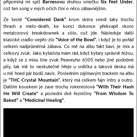
připomíná mi spíš
Barnesovu
druhou smečku
Six Feet Under
,
což ten song v mých očích činí o něco zábavnějším.
Ze šesté
“Considered Dank”
krom skéra smrdí taky trochu
thrash a melo-death, ke konci dokonce překvapil skoro
metalcorový breakdownek a sólo, což jde. Následuje další
klasické cradlo-vepřo-zlo
“Voice of the Bowl”
, i když je to pořád
celkem nadprůměrná zábava. Co mě na albu fakt baví, je mix a
celkový zvuk. Jako kytarista mám rád, když kytary správně řežou,
a když se z mixu line zvuk Peaveyho 6505 nebo jiné podobné
pily, tak mě to neskutečně hřeje u srdíčka a taková deska má
u mě hned pár bodů navíc. Posledním zajímavým trackem na albu
je
“THC Crystal Mountain”
, který má celkem fajn intro a outro.
Dalším kouskem je zase trochu rokenrolová
“With Their Hash
He Will Create”
a poslední dvě řezničiny
“From Wisdom To
Baked”
a
“Medicinal Healing”
.