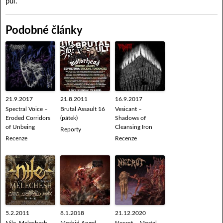
půl.
Podobné články
21.9.2017
21.8.2011
16.9.2017
Spectral Voice –
Brutal Assault 16
Vesicant –
Eroded Corridors
(pátek)
Shadows of
of Unbeing
Cleansing Iron
Reporty
Recenze
Recenze
5.2.2011
8.1.2018
21.12.2020
Nile, Melechesh,
Morbid Angel –
Necrot – Mortal