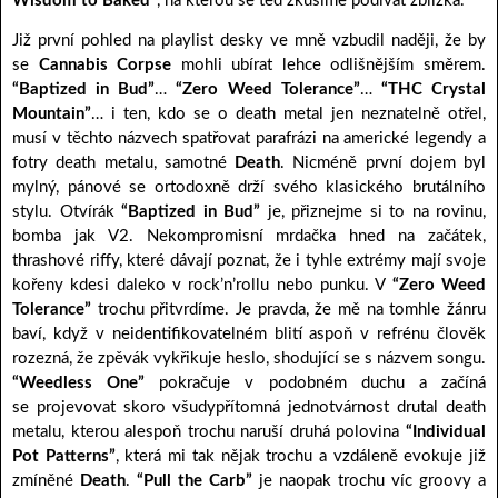
Wisdom to Baked”
, na kterou se teď zkusíme podívat zblízka.
Již první pohled na playlist desky ve mně vzbudil naději, že by
se
Cannabis Corpse
mohli ubírat lehce odlišnějším směrem.
“Baptized in Bud”
…
“Zero Weed Tolerance”
…
“THC Crystal
Mountain”
… i ten, kdo se o death metal jen neznatelně otřel,
musí v těchto názvech spatřovat parafrázi na americké legendy a
fotry death metalu, samotné
Death
. Nicméně první dojem byl
mylný, pánové se ortodoxně drží svého klasického brutálního
stylu. Otvírák
“Baptized in Bud”
je, přiznejme si to na rovinu,
bomba jak V2. Nekompromisní mrdačka hned na začátek,
thrashové riffy, které dávají poznat, že i tyhle extrémy mají svoje
kořeny kdesi daleko v rock’n’rollu nebo punku. V
“Zero Weed
Tolerance”
trochu přitvrdíme. Je pravda, že mě na tomhle žánru
baví, když v neidentifikovatelném blití aspoň v refrénu člověk
rozezná, že zpěvák vykřikuje heslo, shodující se s názvem songu.
“Weedless One”
pokračuje v podobném duchu a začíná
se projevovat skoro všudypřítomná jednotvárnost drutal death
metalu, kterou alespoň trochu naruší druhá polovina
“Individual
Pot Patterns”
, která mi tak nějak trochu a vzdáleně evokuje již
zmíněné
Death
.
“Pull the Carb”
je naopak trochu víc groovy a