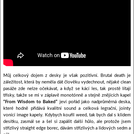
Můj celkový dojem z desky je však pozitivní. Brutal death je
záležitost, která by neměla dát člověku vydechnout, nějaké clean
pasáže zde nelze očekávat, a když se kácí les, tak prostě lítají
třísky, takže se mi v záplavě monotónně a stejně znějících kapel
“From Wisdom to Baked”
jeví pořád jako nadprůměrná deska,
které hodně přidává kvalitní sound a celková legrační, jointy
vonící image kapely. Kdybych kouřil weed, tak bych dal s klidem
desítku, zasmál se a šel si zapálit další hůlo, ale protože jsem
střízlivý straight edge borec, dávám střízlivých a lidových sedm a