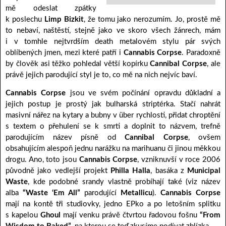
mě odeslat zpátky
k poslechu
Limp Bizkit
, že tomu jako nerozumím. Jo, prostě mě
to nebaví, naštěstí, stejně jako ve skoro všech žánrech, mám
i v tomhle nejtvrdším death metalovém stylu pár svých
oblíbených jmen, mezi které patří i
Cannabis Corpse
. Paradoxně
by člověk asi těžko pohledal větší kopírku
Cannibal Corpse
, ale
právě jejich parodující styl je to, co mě na nich nejvíc baví.
Cannabis Corpse
jsou ve svém počínání opravdu důkladní a
jejich postup je prostý jak bulharská striptérka. Stačí nahrát
masivní nářez na kytary a bubny v über rychlosti, přidat chroptění
s textem o přehulení se k smrti a doplnit to názvem, trefně
parodujícím název písně od
Cannibal Corpse
, ovšem
obsahujícím alespoň jednu narážku na marihuanu či jinou měkkou
drogu. Ano, toto jsou
Cannabis Corpse
, vzniknuvší v roce 2006
původně jako vedlejší projekt
Philla Halla
, basáka z
Municipal
Waste
, kde podobné srandy vlastně probíhají také (viz název
alba
“Waste ‘Em All”
parodující
Metallicu
).
Cannabis Corpse
mají na kontě tři studiovky, jedno EPko a po letošním splitku
s kapelou
Ghoul
mají venku právě čtvrtou řadovou fošnu
“From