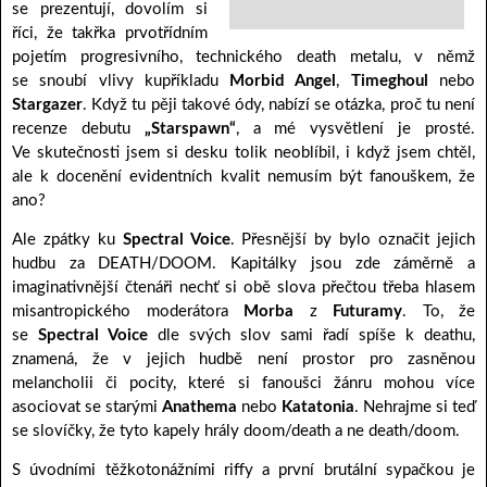
se prezentují, dovolím si
říci, že takřka prvotřídním
pojetím progresivního, technického death metalu, v němž
se snoubí vlivy kupříkladu
Morbid Angel
,
Timeghoul
nebo
Stargazer
. Když tu pěji takové ódy, nabízí se otázka, proč tu není
recenze debutu
„Starspawn“
, a mé vysvětlení je prosté.
Ve skutečnosti jsem si desku tolik neoblíbil, i když jsem chtěl,
ale k docenění evidentních kvalit nemusím být fanouškem, že
ano?
Ale zpátky ku
Spectral Voice
. Přesnější by bylo označit jejich
hudbu za DEATH/DOOM. Kapitálky jsou zde záměrně a
imaginativnější čtenáři nechť si obě slova přečtou třeba hlasem
misantropického moderátora
Morba
z
Futuramy
. To, že
se
Spectral Voice
dle svých slov sami řadí spíše k deathu,
znamená, že v jejich hudbě není prostor pro zasněnou
melancholii či pocity, které si fanoušci žánru mohou více
asociovat se starými
Anathema
nebo
Katatonia
. Nehrajme si teď
se slovíčky, že tyto kapely hrály doom/death a ne death/doom.
S úvodními těžkotonážními riffy a první brutální sypačkou je