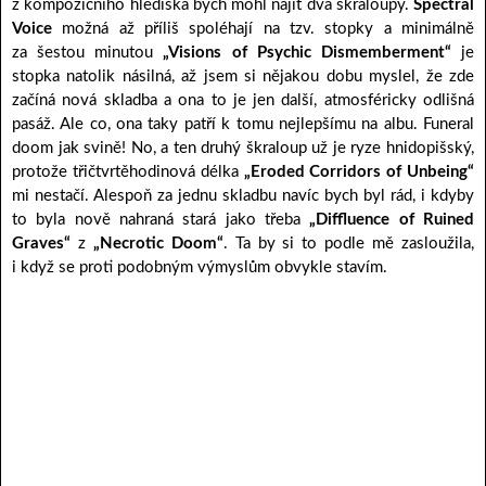
z kompozičního hlediska bych mohl najít dva škraloupy.
Spectral
Voice
možná až příliš spoléhají na tzv. stopky a minimálně
za šestou minutou
„Visions of Psychic Dismemberment“
je
stopka natolik násilná, až jsem si nějakou dobu myslel, že zde
začíná nová skladba a ona to je jen další, atmosféricky odlišná
pasáž. Ale co, ona taky patří k tomu nejlepšímu na albu. Funeral
doom jak svině! No, a ten druhý škraloup už je ryze hnidopišský,
protože třičtvrtěhodinová délka
„Eroded Corridors of Unbeing“
mi nestačí. Alespoň za jednu skladbu navíc bych byl rád, i kdyby
to byla nově nahraná stará jako třeba
„Diffluence of Ruined
Graves“
z
„Necrotic Doom“
. Ta by si to podle mě zasloužila,
i když se proti podobným výmyslům obvykle stavím.