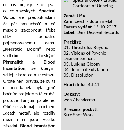
u nás nějaký zine psal
o coloradských
Spectral
Země:
USA
Voice
, ale předpokládám,
Žánr:
death / doom metal
že pár posluchačů o ně
Datum vydání:
13.10.2017
muselo zakopnout třeba
Label:
Dark Descent Records
díky příhodně
Tracklist:
pojmenovanému demu
01. Thresholds Beyond
„Necrotic Doom“
nebo
02. Visions of Psychic
splitkům s dánskými
Dismemberment
Phrenelith
a
Blood
03. Lurking Gloom
Incantation
, se kterými
04. Terminal Exhalation
sdílejí skoro celou sestavu.
05. Dissolution
Určitě není pravda, že by ta
Hrací doba:
44:41
či ona kapela byla „jen“
bočním projektem té druhé,
Odkazy:
web
/
bandcamp
protože fungují paralelně.
Obě se zaklínají termínem
K recenzi poskytl:
„death metal“, ale rozdíly
Sure Shot Worx
mezi nimi jsou vcelku
zásadní.
Blood Incantation