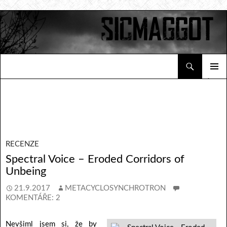
Hledat
Sicmaggot
PŘEJÍT K OBSAHU WEBU
ZÁKLAD
NAVIGA
MENU
RECENZE
Spectral Voice – Eroded Corridors of
Unbeing
21.9.2017
METACYCLOSYNCHROTRON
KOMENTÁŘE: 2
Nevšiml jsem si, že by