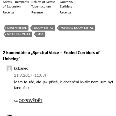
Krypts – Remnants
Rebirth of Nefast –
Doom:VS –
of Expansion
Tabernaculum
Earthless
Recenze
Recenze
Recenze
DEATH METAL
DOOM METAL
FUNERAL DOOM METAL
SPECTRAL VOICE
USA
2 komentáře u „Spectral Voice – Eroded Corridors of
Unbeing“
kubánec
21.9.2017 (11:03)
Mám to rád, ale jak píšeš, k docenění kvalit nemusím být
fanoušek.
ODPOVĚDĚT