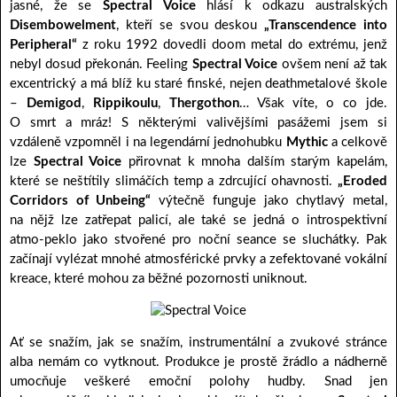
jasné, že se
Spectral Voice
hlásí k odkazu australských
Disembowelment
, kteří se svou deskou
„Transcendence into
Peripheral“
z roku 1992 dovedli doom metal do extrému, jenž
nebyl dosud překonán. Feeling
Spectral Voice
ovšem není až tak
excentrický a má blíž ku staré finské, nejen deathmetalové škole
–
Demigod
,
Rippikoulu
,
Thergothon
… Však víte, o co jde.
O smrt a mráz! S některými valivějšími pasážemi jsem si
vzdáleně vzpomněl i na legendární jednohubku
Mythic
a celkově
lze
Spectral Voice
přirovnat k mnoha dalším starým kapelám,
které se neštítily slimáčích temp a zdrcující ohavnosti.
„Eroded
Corridors of Unbeing“
výtečně funguje jako chytlavý metal,
na nějž lze zatřepat palicí, ale také se jedná o introspektivní
atmo-peklo jako stvořené pro noční seance se sluchátky. Pak
začínají vylézat mnohé atmosférické prvky a zefektované vokální
kreace, které mohou za běžné pozornosti uniknout.
Ať se snažím, jak se snažím, instrumentální a zvukové stránce
alba nemám co vytknout. Produkce je prostě žrádlo a nádherně
umocňuje veškeré emoční polohy hudby. Snad jen