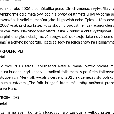
vznikla roku 2006 a po několika personálních změnách vytvořila v
sympho/melodic metalový počin s prvky deathmetalu byl výborně př
irovnáváni k velkým jménům jako Nightwish nebo Epica, k této desc
2009 však přichází krize, když skupinu opouští její zakládající čle
lší dva roky. Nakonec však vítězí láska k hudbě a chuť vystupova
u plní energie, skládají nové songy, což dokazuje také nové demo
me” a aktivně koncertují. Těšte se tedy na jejich show na Hellhamme
RKFOLFK
(PL)
tal
v roce 2013 založili sourozenci Rafał a Irmina. Název pochází z 
e na hudební styl kapely – tradiční folk metal s použitím folkovýc
ystoupeních. Merkfolk vydali v červenci 2015 skrze nezávislý polský
album s názvem „The folk bringer”, které měli záhy možnost prez
u ve Francii.
YRGIM
(DE)
etal
už má na svém kontě 5 studiových alb, zasloužila velkou přízeň d