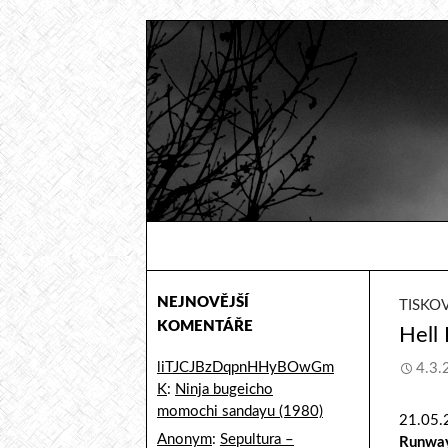
Hledat
Sicmaggot
Od hudebních fandů pro hudební
fandy
NEJNOVĚJŠÍ
TISKO
KOMENTÁŘE
Hell
liTJCJBzDqpnHHyBOwGm
4.3.
K
:
Ninja bugeicho
momochi sandayu (1980)
21.05.
Anonym
:
Sepultura –
Runway