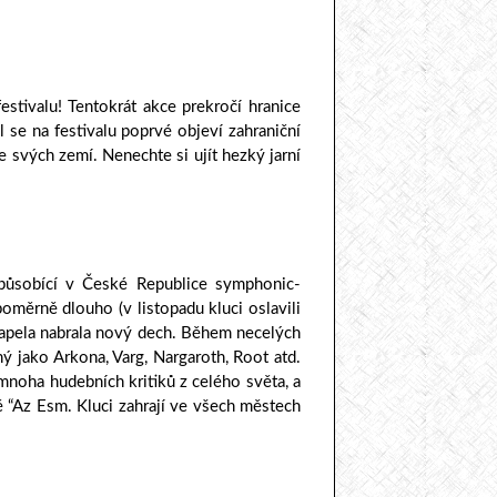
stivalu! Tentokrát akce prekročí hranice
se na festivalu poprvé objeví zahraniční
 svých zemí. Nenechte si ujít hezký jarní
t působící v České Republice symphonic-
ěrně dlouho (v listopadu kluci oslavili
kapela nabrala nový dech. Během necelých
ý jako Arkona, Varg, Nargaroth, Root atd.
noha hudebních kritiků z celého světa, a
bě “Az Esm. Kluci zahrají ve všech městech