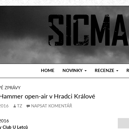
PŘEJÍT K OBSAHU WEBU
HOME
NOVINKY
RECENZE
VÉ ZPRÁVY
 Hammer open-air v Hradci Králové
2016
TZ
NAPSAT KOMENTÁŘ
2016
 Club U Letců