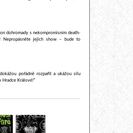
usion dohromady s nekompromisním death-
e! Nepropásněte jejich show – bude to
 dokážou pořádně rozpařit a ukážou sílu
o Hradce Králové!”