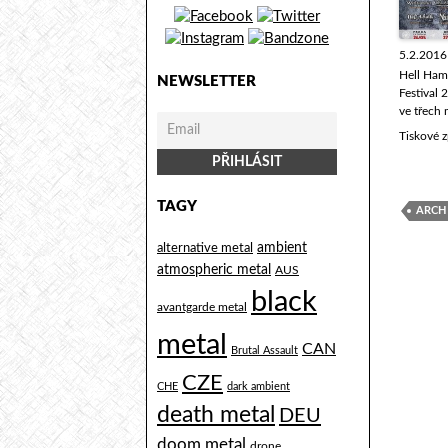
5.2.2016
Hell Ha
NEWSLETTER
Festival 
ve třech
Tiskové 
TAGY
ARCH
alternative metal
ambient
atmospheric metal
AUS
black
avantgarde metal
metal
CAN
Brutal Assault
CZE
CHE
dark ambient
death metal
DEU
doom metal
drone