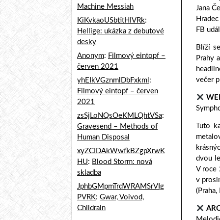
Machine Messiah
Jana Č
Hradec
KiKvkaoUSbtitHIVRk
:
FB udá
Hellige: ukázka z debutové
desky
Blíží s
Anonym
:
Filmový eintopf –
Prahy a
červen 2021
headlin
večer p
yhEIkVGznmlDbFxkml
:
Filmový eintopf – červen
WE
2021
Sympho
zsSjLoNQsOeKMLQhtVSa
:
Tuto k
Gravesend – Methods of
metalo
Human Disposal
krásnýc
xyZCIDAkWwfkBZgpXrwK
dvou le
HU
:
Blood Storm: nová
V roce 
skladba
v prosi
JphbGMpmTrdWRAMSrVIg
(Praha,
PVRK
:
Gwar, Voivod,
Childrain
ARC
Melodi