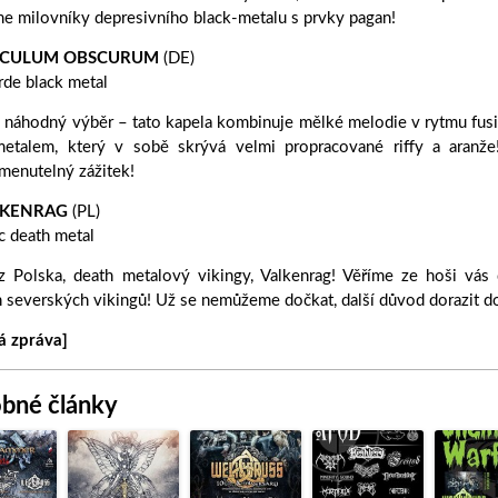
e milovníky depresivního black-metalu s prvky pagan!
ECULUM OBSCURUM
(DE)
de black metal
o náhodný výběr – tato kapela kombinuje mělké melodie v rytmu f
metalem, který v sobě skrývá velmi propracované riffy a aranž
menutelný zážitek!
LKENRAG
(PL)
c death metal
z Polska, death metalový vikingy, Valkenrag! Věříme ze hoši vás
 severských vikingů! Už se nemůžeme dočkat, další důvod dorazit d
á zpráva]
bné články