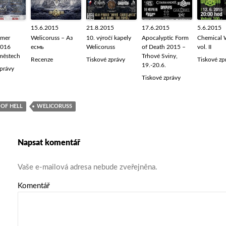
15.6.2015
21.8.2015
17.6.2015
5.6.2015
mmer
Welicoruss – Аз
10. výročí kapely
Apocalyptic Form
Chemical 
2016
есмь
Welicoruss
of Death 2015 –
vol. II
 městech
Trhové Sviny,
Recenze
Tiskové zprávy
Tiskové zp
19.-20.6.
zprávy
Tiskové zprávy
 OF HELL
WELICORUSS
Napsat komentář
Vaše e-mailová adresa nebude zveřejněna.
Komentář