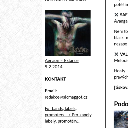
potěším
SA
Avangar
Není t
black 
nezapo
VA
Aenaon – Extance
Melodi
9.2.2014
Hosty 
pravých
KONTAKT
[tiskov
Email:
redakce@sicmaggot.cz
Podo
For bands, labels,
promoters… / Pro kapely,
labely, promotéry...