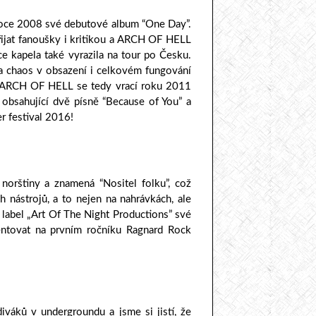
 roce 2008 své debutové album “One Day”.
ijat fanoušky i kritikou a ARCH OF HELL
e kapela také vyrazila na tour po Česku.
n a chaos v obsazení i celkovém fungování
t. ARCH OF HELL se tedy vrací roku 2011
 obsahující dvě písně “Because of You” a
r festival 2016!
norštiny a znamená “Nositel folku”, což
h nástrojů, a to nejen na nahrávkách, ale
 label „Art Of The Night Productions” své
entovat na prvním ročníku Ragnard Rock
iváků v undergroundu a jsme si jistí, že