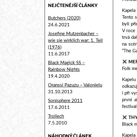
NEJČTENĚJŠÍ ČLÁNKY
Kapela 
Tento 
Butchers (2020)
byli př
24.6.2021
V roce 
Josefine Mutzenbacher –
trvá da
wie sie wirklich war: 1. Teil
na scén
(1976)
“The Ga
11.6.2017
ME
Black Magick SS –
Folk me
Rainbow Nights
19.4.2020
Kapelu 
Oranssi Pazuzu – Valonielu
odkazuj
31.10.2013
i při v
první 
Sonisphere 2011
festival
17.6.2011
Trollech
TH
7.5.2010
Black m
Kapela 
NÁHODNÝ ČLÁNEK