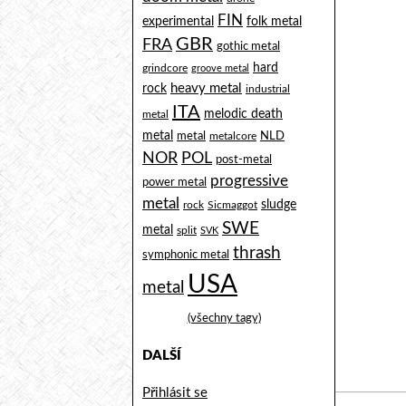
FIN
experimental
folk metal
GBR
FRA
gothic metal
hard
grindcore
groove metal
heavy metal
rock
industrial
ITA
melodic death
metal
metal
metal
NLD
metalcore
NOR
POL
post-metal
progressive
power metal
metal
sludge
rock
Sicmaggot
SWE
metal
split
SVK
thrash
symphonic metal
USA
metal
(všechny tagy)
DALŠÍ
Přihlásit se