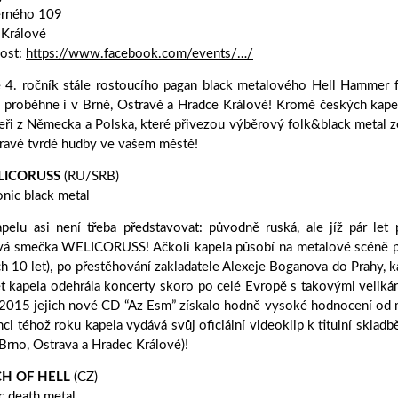
erného 109
 Králové
lost:
https://www.facebook.com/events/…/
e 4. ročník stále rostoucího pagan black metalového Hell Hammer fe
 proběhne i v Brně, Ostravě a Hradce Králové! Kromě českých kapel 
eři z Německa a Polska, které přivezou výběrový folk&black metal ze
ravé tvrdé hudby ve vašem městě!
LICORUSS
(RU/SRB)
nic black metal
apelu asi není třeba představovat: původně ruská, ale jíž pár le
vá smečka WELICORUSS! Ačkoli kapela působí na metalové scéně pom
h 10 let), po přestěhování zakladatele Alexeje Boganova do Prahy, 
t kapela odehrála koncerty skoro po celé Evropě s takovými velikán
2015 jejich nové CD “Az Esm” získalo hodně vysoké hodnocení od m
nci téhož roku kapela vydává svůj oficiální videoklip k titulní sklad
 Brno, Ostrava a Hradec Králové)!
H OF HELL
(CZ)
c death metal