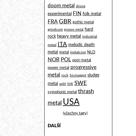
doom metal
drone
FIN
experimental
folk metal
GBR
FRA
gothic metal
hard
grindcore
groove metal
heavy metal
rock
industrial
ITA
melodic death
metal
metal
metal
NLD
metalcore
NOR
POL
post-metal
progressive
power metal
metal
sludge
rock
Sicmaggot
SWE
metal
split
SVK
thrash
symphonic metal
USA
metal
(všechny tagy)
DALŠÍ