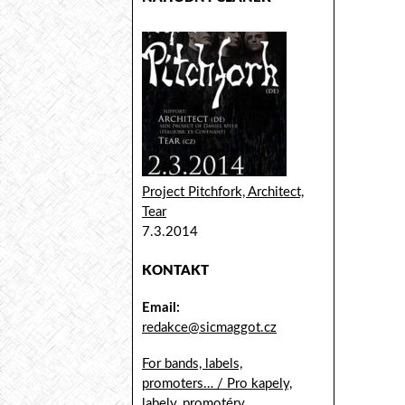
Project Pitchfork, Architect,
Tear
7.3.2014
KONTAKT
Email:
redakce@sicmaggot.cz
For bands, labels,
promoters… / Pro kapely,
labely, promotéry...