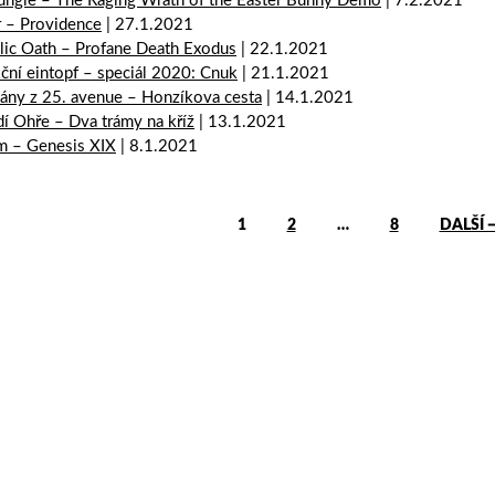
ungle – The Raging Wrath of the Easter Bunny Demo
| 7.2.2021
r – Providence
| 27.1.2021
lic Oath – Profane Death Exodus
| 22.1.2021
ční eintopf – speciál 2020: Cnuk
| 21.1.2021
zány z 25. avenue – Honzíkova cesta
| 14.1.2021
í Ohře – Dva trámy na kříž
| 13.1.2021
 – Genesis XIX
| 8.1.2021
1
2
…
8
DALŠÍ 
ce pro příspěvky