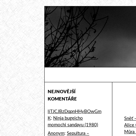
Hledat
Sicmaggot
Od hudebních fandů pro hudební
fandy
NEJNOVĚJŠÍ
KOMENTÁŘE
liTJCJBzDqpnHHyBOwGm
K
:
Ninja bugeicho
Sněť 
momochi sandayu (1980)
Alice
Můra 
Anonym
:
Sepultura –