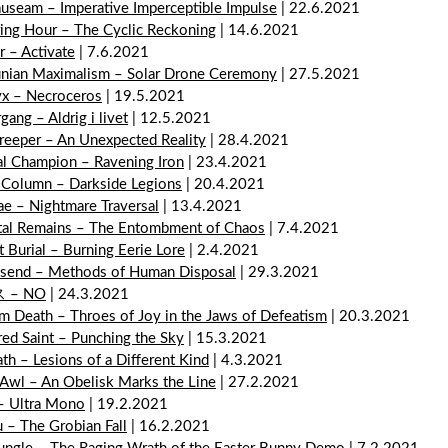
useam – Imperative Imperceptible Impulse
| 22.6.2021
ring Hour – The Cyclic Reckoning
| 14.6.2021
r – Activate
| 7.6.2021
nian Maximalism – Solar Drone Ceremony
| 27.5.2021
x – Necroceros
| 19.5.2021
ang – Aldrig i livet
| 12.5.2021
reeper – An Unexpected Reality
| 28.4.2021
al Champion – Ravening Iron
| 23.4.2021
 Column – Darkside Legions
| 20.4.2021
ae – Nightmare Traversal
| 13.4.2021
tal Remains – The Entombment of Chaos
| 7.4.2021
t Burial – Burning Eerie Lore
| 2.4.2021
send – Methods of Human Disposal
| 29.3.2021
 – NO
| 24.3.2021
m Death – Throes of Joy in the Jaws of Defeatism
| 20.3.2021
ed Saint – Punching the Sky
| 15.3.2021
th – Lesions of a Different Kind
| 4.3.2021
Awl – An Obelisk Marks the Line
| 27.2.2021
 – Ultra Mono
| 19.2.2021
u – The Grobian Fall
| 16.2.2021