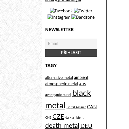
NEWSLETTER
TAGY
alternative metal
ambient
atmospheric metal
AUS
black
avantgarde metal
metal
CAN
Brutal Assault
CZE
CHE
dark ambient
death metal
DEU