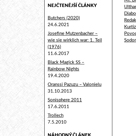
Mr. B
NEJČTENĚJŠÍ ČLÁNKY
Ultha
Diabo
Butchers (2020)
Redak
24.6.2021
Kurti
Josefine Mutzenbacher –
Povod
wie sie wirklich war: 1. Teil
Sodom
(1976)
11.6.2017
Black Magick SS –
Rainbow Nights
Naviga
19.4.2020
Oranssi Pazuzu – Valonielu
31.10.2013
Sonisphere 2011
17.6.2011
Trollech
7.5.2010
NÁHODNÝ ČLÁNEK