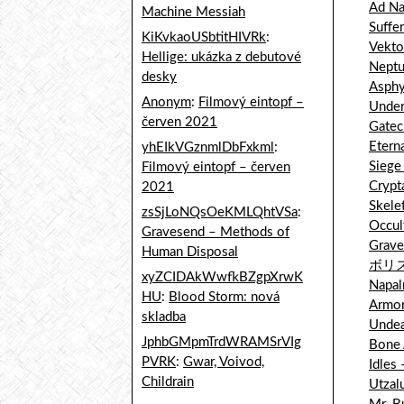
Ad Na
Machine Messiah
Suffe
KiKvkaoUSbtitHIVRk
:
Vekto
Hellige: ukázka z debutové
Neptu
desky
Asphy
Anonym
:
Filmový eintopf –
Underg
červen 2021
Gatec
Etern
yhEIkVGznmlDbFxkml
:
Siege
Filmový eintopf – červen
Crypt
2021
Skele
zsSjLoNQsOeKMLQhtVSa
:
Occul
Gravesend – Methods of
Grave
Human Disposal
ボリス
xyZCIDAkWwfkBZgpXrwK
Napal
HU
:
Blood Storm: nová
Armor
skladba
Undea
JphbGMpmTrdWRAMSrVIg
Bone 
PVRK
:
Gwar, Voivod,
Idles
Childrain
Utzal