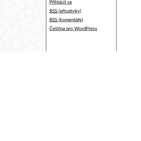
Přihlásit se
RSS
(příspěvky)
RSS
(komentáře)
Čeština pro WordPress