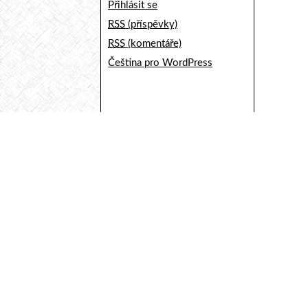
Přihlásit se
RSS
(příspěvky)
RSS
(komentáře)
Čeština pro WordPress