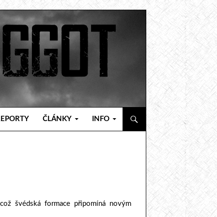
REPORTY
ČLÁNKY
INFO
, což švédská formace připomíná novým