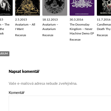
015
2.5.2015
18.12.2013
30.3.2016
11.7.2016
m – The
Avatarium – All
Avatarium –
The Doomsday
Candlemas
 the
I Want
Avatarium
Kingdom – Never
Death Thy
ask
Machine Demo EP
Recenze
Recenze
Recenze
Recenze
ARIUM
Napsat komentář
Vaše e-mailová adresa nebude zveřejněna.
Komentář