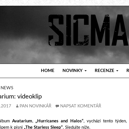
PŘEJÍT K OBSAHU WEBU
HOME
NOVINKY
RECENZE
 NEWS
rium: videoklip
.2017
PAN NOVINKÁŘ
NAPSAT KOMENTÁŘ
album
Avatarium
,
„Hurricanes and Halos“
, vychází tento týden
ipem k písni
„The Starless Sleep“
. Sledujte níže.