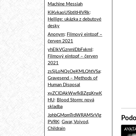
Machine Messiah
KiKvkaoUSbtitHIVRk
:
Hellige: ukázka z debutové
desky
Anonym
:
Filmový eintopf –
červen 2021
yhEIkVGznmlDbFxkml
:
Filmový eintopf – červen
2021
zsSjLoNQsOeKMLQhtVSa
:
Gravesend – Methods of
Human Disposal
xyZCIDAkWwfkBZgpXrwK
HU
:
Blood Storm: nová
skladba
JphbGMpmTrdWRAMSrVIg
Podo
PVRK
:
Gwar, Voivod,
Childrain