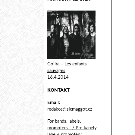
Gojira – Les enfants
sauvages
16.4.2014
KONTAKT
Email:
redakce@sicmaggot.cz
For bands, labels,
promoters… / Pro kapely,
labely, promotéry...