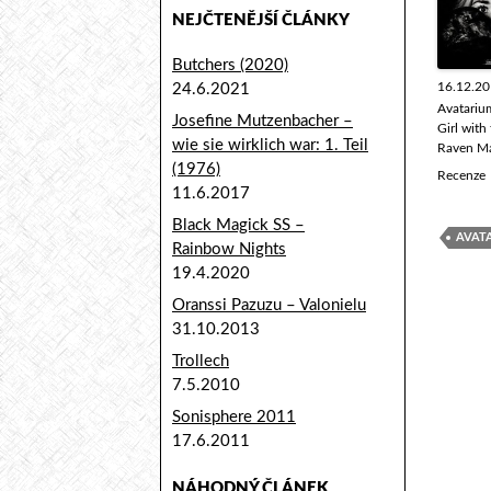
NEJČTENĚJŠÍ ČLÁNKY
Butchers (2020)
16.12.2
24.6.2021
Avatariu
Josefine Mutzenbacher –
Girl with
wie sie wirklich war: 1. Teil
Raven M
(1976)
Recenze
11.6.2017
Black Magick SS –
AVAT
Rainbow Nights
19.4.2020
Oranssi Pazuzu – Valonielu
31.10.2013
Trollech
7.5.2010
Sonisphere 2011
17.6.2011
NÁHODNÝ ČLÁNEK