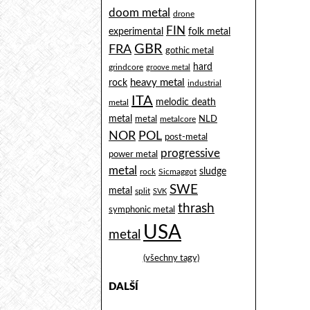
doom metal
drone
FIN
experimental
folk metal
GBR
FRA
gothic metal
hard
grindcore
groove metal
heavy metal
rock
industrial
ITA
melodic death
metal
metal
metal
NLD
metalcore
NOR
POL
post-metal
progressive
power metal
metal
sludge
rock
Sicmaggot
SWE
metal
split
SVK
thrash
symphonic metal
USA
metal
(všechny tagy)
DALŠÍ