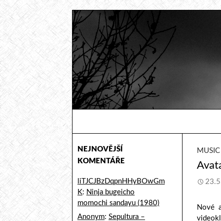
Hledat
Sicmaggot
Od hudebních fandů pro hudební
fandy
NEJNOVĚJŠÍ
MUSIC
KOMENTÁŘE
Avata
liTJCJBzDqpnHHyBOwGm
23.5
K
:
Ninja bugeicho
momochi sandayu (1980)
Nové 
Anonym
:
Sepultura –
videokl