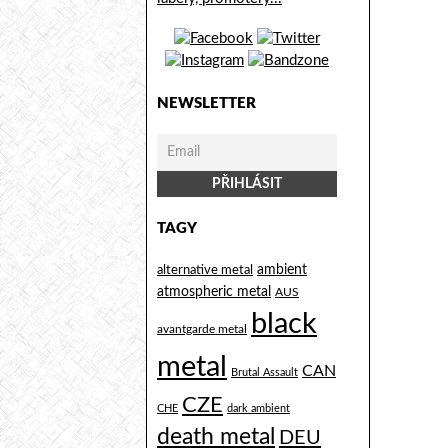
NEWSLETTER
TAGY
alternative metal
ambient
atmospheric metal
AUS
black
avantgarde metal
metal
CAN
Brutal Assault
CZE
CHE
dark ambient
death metal
DEU