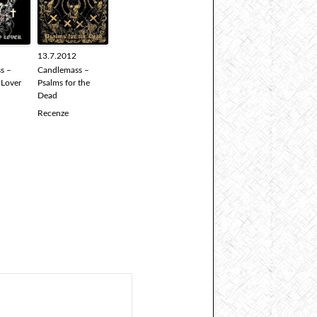
13.7.2012
s –
Candlemass –
 Lover
Psalms for the
Dead
Recenze