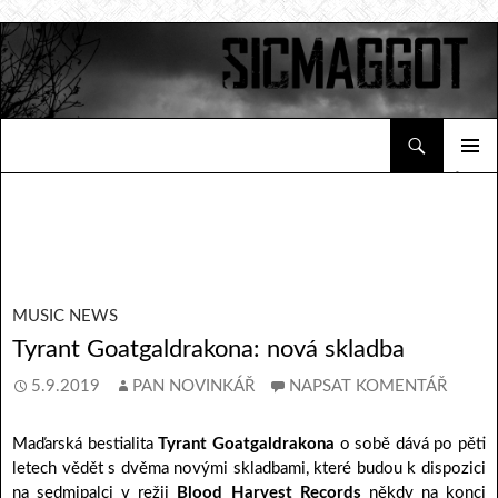
Hledat
Sicmaggot
PŘEJÍT K OBSAHU WEBU
ZÁKLAD
NAVIGA
MENU
MUSIC NEWS
Tyrant Goatgaldrakona: nová skladba
5.9.2019
PAN NOVINKÁŘ
NAPSAT KOMENTÁŘ
Maďarská bestialita
Tyrant Goatgaldrakona
o sobě dává po pěti
letech vědět s dvěma novými skladbami, které budou k dispozici
na sedmipalci v režii
Blood Harvest Records
někdy na konci