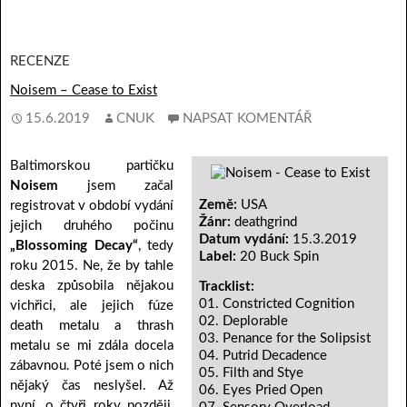
RECENZE
Noisem – Cease to Exist
15.6.2019
CNUK
NAPSAT KOMENTÁŘ
Baltimorskou partičku
Noisem
jsem začal
Země:
USA
registrovat v období vydání
Žánr:
deathgrind
jejich druhého počinu
Datum vydání:
15.3.2019
„Blossoming Decay“
, tedy
Label:
20 Buck Spin
roku 2015. Ne, že by tahle
deska způsobila nějakou
Tracklist:
01. Constricted Cognition
vichřici, ale jejich fúze
02. Deplorable
death metalu a thrash
03. Penance for the Solipsist
metalu se mi zdála docela
04. Putrid Decadence
zábavnou. Poté jsem o nich
05. Filth and Stye
nějaký čas neslyšel. Až
06. Eyes Pried Open
nyní, o čtyři roky později,