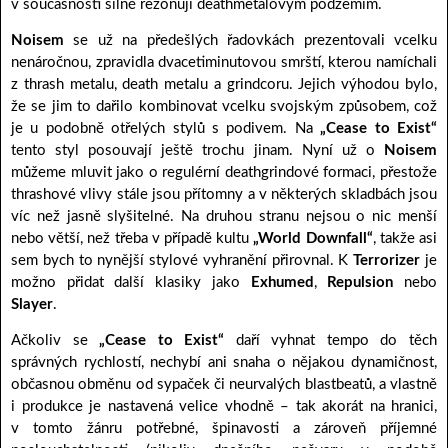
v současnosti silně rezonují deathmetalovým podzemím.
Noisem
se už na předešlých řadovkách prezentovali vcelku
nenáročnou, zpravidla dvacetiminutovou smrští, kterou namíchali
z thrash metalu, death metalu a grindcoru. Jejich výhodou bylo,
že se jim to dařilo kombinovat vcelku svojským způsobem, což
je u podobně otřelých stylů s podivem. Na
„Cease to Exist“
tento styl posouvají ještě trochu jinam. Nyní už o
Noisem
můžeme mluvit jako o regulérní deathgrindové formaci, přestože
thrashové vlivy stále jsou přítomny a v některých skladbách jsou
víc než jasně slyšitelné. Na druhou stranu nejsou o nic menší
nebo větší, než třeba v případě kultu
„World Downfall“
, takže asi
sem bych to nynější stylové vyhranění přirovnal. K
Terrorizer
je
možno přidat další klasiky jako
Exhumed
,
Repulsion
nebo
Slayer
.
Ačkoliv se
„Cease to Exist“
daří vyhnat tempo do těch
správných rychlostí, nechybí ani snaha o nějakou dynamičnost,
občasnou obměnu od sypaček či neurvalých blastbeatů, a vlastně
i produkce je nastavená velice vhodně – tak akorát na hranici,
v tomto žánru potřebné, špinavosti a zároveň příjemné