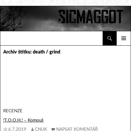
Hledat
Sicmaggot
PŘEJÍT K OBSAHU WEBU
ZÁKLAD
Archiv štítku: death / grind
NAVIGA
MENU
RECENZE
!T.O.O.H.! – Komouš
6.7.2019
CNUK
NAPSAT KOMENTÁŘ