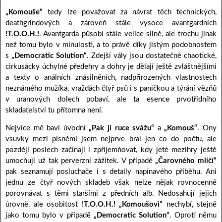
„Komouše“
tedy lze považovat za návrat těch technických,
deathgrindových a zároveň stále vysoce avantgardních
!T.O.O.H.!
. Avantgarda působí stále velice silně, ale trochu jinak
než tomu bylo v minulosti, a to právě díky jistým podobnostem
s
„Democratic Solution“
. Zdejší vály jsou dostatečně chaotické,
cirkusácky úchylné předehry a dohry je dělají ještě zvláštnějšími
a texty o análních znásilněních, nadpřirozených vlastnostech
neznámého mužíka, vraždách čtyř psů i s paničkou a týrání vězňů
v uranových dolech pobaví, ale ta esence prvotřídního
skladatelství tu přítomna není.
Nejvíce mě baví úvodní
„Pak jí ruce svážu“
a
„Komouš“
. Ony
vsuvky mezi písněmi jsem nejprve bral jen co do počtu, ale
později poslech začínají i zpříjemňovat, kdy jeté mezihry ještě
umocňují už tak perverzní zážitek. V případě
„Čarovného mlíčí“
pak seznamují posluchače i s detaily napínavého příběhu. Ani
jednu ze čtyř nových skladeb však nelze nějak rovnocenně
porovnávat s těmi staršími z předních alb. Nedosahují jejich
úrovně, ale osobitost
!T.O.O.H.!
„Komoušovi“
nechybí, stejně
jako tomu bylo v případě
„Democratic Solution“
. Oproti němu