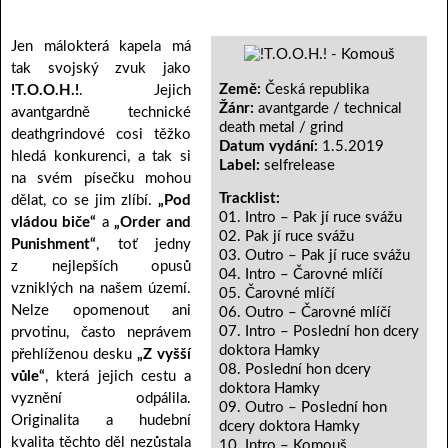
Jen málokterá kapela má
tak svojský zvuk jako
Země:
Česká republika
!T.O.O.H.!
. Jejich
Žánr:
avantgarde / technical
avantgardně technické
death metal / grind
deathgrindové cosi těžko
Datum vydání:
1.5.2019
hledá konkurenci, a tak si
Label:
selfrelease
na svém písečku mohou
Tracklist:
dělat, co se jim zlíbí.
„Pod
01. Intro – Pak jí ruce svážu
vládou biče“
a
„Order and
02. Pak jí ruce svážu
Punishment“
, toť jedny
03. Outro – Pak jí ruce svážu
z nejlepších opusů
04. Intro – Čarovné mlíčí
vzniklých na našem území.
05. Čarovné mlíčí
Nelze opomenout ani
06. Outro – Čarovné mlíčí
07. Intro – Poslední hon dcery
prvotinu, často neprávem
doktora Hamky
přehlíženou desku
„Z vyšší
08. Poslední hon dcery
vůle“
, která jejich cestu a
doktora Hamky
vyznění odpálila.
09. Outro – Poslední hon
Originalita a hudební
dcery doktora Hamky
kvalita těchto děl nezůstala
10. Intro – Komouš