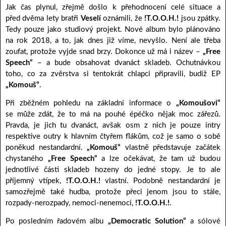
Jak čas plynul, zřejmě došlo k přehodnocení celé situace a
před dvěma lety bratři
Veselí
oznámili, že
!T.O.O.H.!
jsou zpátky.
Tedy pouze jako studiový projekt. Nové album bylo plánováno
na rok 2018, a to, jak dnes již víme, nevyšlo. Není ale třeba
zoufat, protože vyjde snad brzy. Dokonce už má i název –
„Free
Speech“
– a bude obsahovat dvanáct skladeb. Ochutnávkou
toho, co za zvěrstva si tentokrát chlapci připravili, budiž EP
„Komouš“
.
Při zběžném pohledu na základní informace o
„Komoušovi“
se může zdát, že to má na pouhé épéčko nějak moc zářezů.
Pravda, je jich tu dvanáct, avšak osm z nich je pouze intry
respektive outry k hlavním čtyřem flákům, což je samo o sobě
poněkud nestandardní.
„Komouš“
vlastně představuje začátek
chystaného
„Free Speech“
a lze očekávat, že tam už budou
jednotlivé části skladeb hozeny do jedné stopy. Je to ale
příjemný vtípek,
!T.O.O.H.!
vlastní. Podobně nestandardní je
samozřejmě také hudba, protože přeci jenom jsou to stále,
rozpady-nerozpady, nemoci-nenemoci,
!T.O.O.H.!
.
Po posledním řadovém albu
„Democratic Solution“
a sólové