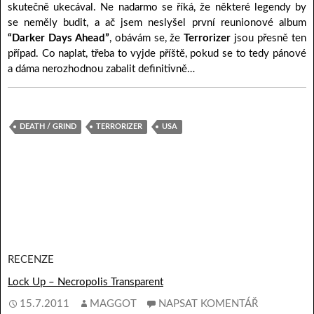
skutečně ukecával. Ne nadarmo se říká, že některé legendy by
se neměly budit, a ač jsem neslyšel první reunionové album
“Darker Days Ahead”
, obávám se, že
Terrorizer
jsou přesně ten
případ. Co naplat, třeba to vyjde příště, pokud se to tedy pánové
a dáma nerozhodnou zabalit definitivně…
DEATH / GRIND
TERRORIZER
USA
RECENZE
Lock Up – Necropolis Transparent
15.7.2011
MAGGOT
NAPSAT KOMENTÁŘ