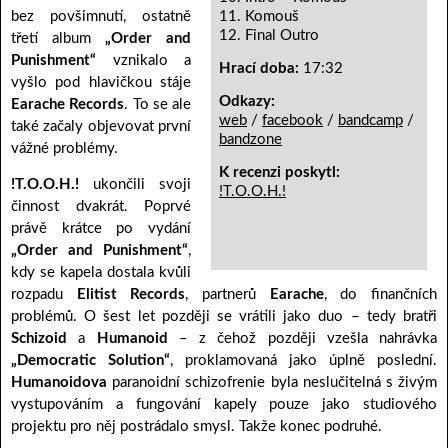
bez povšimnutí, ostatně
11. Komouš
12. Final Outro
třetí album
„Order and
Punishment“
vznikalo a
Hrací doba:
17:32
vyšlo pod hlavičkou stáje
Odkazy:
Earache Records
. To se ale
web
/
facebook
/
bandcamp
/
také začaly objevovat první
bandzone
vážné problémy.
K recenzi poskytl:
!T.O.O.H.!
ukončili svoji
!T.O.O.H.!
činnost dvakrát. Poprvé
právě krátce po vydání
„Order and Punishment“
,
kdy se kapela dostala kvůli
rozpadu
Elitist Records
, partnerů
Earache
, do finančních
problémů. O šest let později se vrátili jako duo – tedy bratři
Schizoid
a
Humanoid
– z čehož později vzešla nahrávka
„Democratic Solution“
, proklamovaná jako úplně poslední.
Humanoidova
paranoidní schizofrenie byla neslučitelná s živým
vystupováním a fungování kapely pouze jako studiového
projektu pro něj postrádalo smysl. Takže konec podruhé.