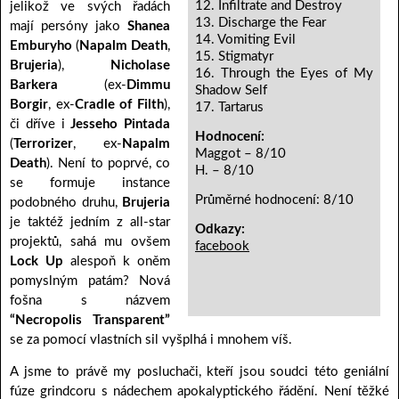
12. Infiltrate and Destroy
jelikož ve svých řadách
13. Discharge the Fear
mají persóny jako
Shanea
14. Vomiting Evil
Emburyho
(
Napalm Death
,
15. Stigmatyr
Brujeria
),
Nicholase
16. Through the Eyes of My
Barkera
(ex-
Dimmu
Shadow Self
Borgir
, ex-
Cradle of Filth
),
17. Tartarus
či dříve i
Jesseho Pintada
Hodnocení:
(
Terrorizer
, ex-
Napalm
Maggot – 8/10
Death
). Není to poprvé, co
H. – 8/10
se formuje instance
Průměrné hodnocení: 8/10
podobného druhu,
Brujeria
je taktéž jedním z all-star
Odkazy:
projektů, sahá mu ovšem
facebook
Lock Up
alespoň k oněm
pomyslným patám? Nová
fošna s názvem
“Necropolis Transparent”
se za pomocí vlastních sil vyšplhá i mnohem víš.
A jsme to právě my posluchači, kteří jsou soudci této geniální
fúze grindcoru s nádechem apokalyptického řádění. Není těžké