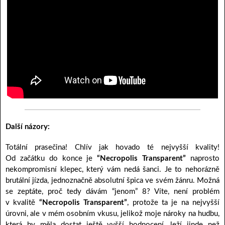
Další názory:
Totální prasečina! Chlív jak hovado té nejvyšší kvality!
Od začátku do konce je
“Necropolis Transparent”
naprosto
nekompromisní klepec, který vám nedá šanci. Je to nehorázně
brutální jízda, jednoznačně absolutní špica ve svém žánru. Možná
se zeptáte, proč tedy dávám “jenom” 8? Víte, není problém
v kvalitě
“Necropolis Transparent”
, protože ta je na nejvyšší
úrovni, ale v mém osobním vkusu, jelikož moje nároky na hudbu,
která by měla dostat ještě vyšší hodnocení, leží jinde než