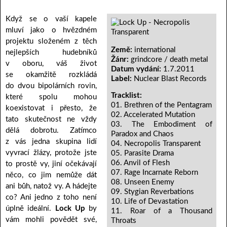
Když se o vaší kapele
mluví jako o hvězdném
projektu složeném z těch
Země:
international
nejlepších hudebníků
Žánr:
grindcore / death metal
v oboru, váš život
Datum vydání:
1.7.2011
se okamžitě rozkládá
Label:
Nuclear Blast Records
do dvou bipolárních rovin,
Tracklist:
které spolu mohou
01. Brethren of the Pentagram
koexistovat i přesto, že
02. Accelerated Mutation
tato skutečnost ne vždy
03. The Embodiment of
dělá dobrotu. Zatímco
Paradox and Chaos
z vás jedna skupina lidí
04. Necropolis Transparent
vyvrací žlázy, protože jste
05. Parasite Drama
06. Anvil of Flesh
to prostě vy, jiní očekávají
07. Rage Incarnate Reborn
něco, co jim nemůže dát
08. Unseen Enemy
ani bůh, natož vy. A hádejte
09. Stygian Reverbations
co? Ani jedno z toho není
10. Life of Devastation
úplně ideální.
Lock Up
by
11. Roar of a Thousand
vám mohli povědět své,
Throats