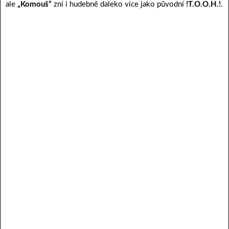
ale
„Komouš“
zní i hudebně daleko více jako původní
!T.O.O.H.!
.