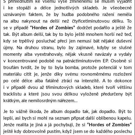
S přihlédnutím ke všemu výše zmíněnému se musím vyjádřit
i ke stopáži a délce jednotlivých skladeb. Je všeobecně
uznávaným faktem, že by hudba podobného ražení neměla
na albu nakynout na delší než čtyřicetiminutovou délku. To
se v případě
“Hordes of Zombies”
dodržet podařilo a ještě že
tak. Být album delší, tak by to bylo ještě mnohem horší než teď,
kdy se trpělivý posluchač přeci jen nemusí bát nějaké duševní
újmy. Na druhou stranu, bylo by zajímavé, kdyby se slušné
momenty alba vyextrahovaly, nějak vkusně navázaly a vydaly
v koncentrované podobě na patnáctiminutovém EP. Osobně si
troufám tvrdit, že by to byla bomba, protože potenciál v tom
materiálu cítit je, jenže díky svému rovnoměrnému rozložení
po celé délce alba fatálně ztrácí na intenzitě. A to dokonce
i v případě dvou až tříminutových skladeb, které tvoří většinu
tracklistu a které jsou svou délkou vyloženě předurčeny být
krátkým, ale nemilosrdným nářezem…
Je to vážně škoda, že album dopadlo tak, jak dopadlo. Být to
lepší, asi bych si mohl na seznam připsat další oblíbenou kapelu.
Jenže realita je jiná a já pochybuji, že si
“Hordes of Zombies”
ještě kdy dobrovolně pustím, když jsem se do každého poslechu