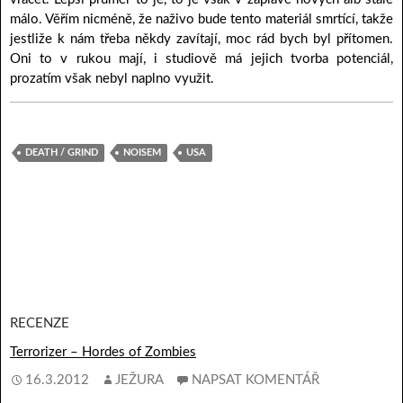
málo. Věřím nicméně, že naživo bude tento materiál smrtící, takže
jestliže k nám třeba někdy zavítají, moc rád bych byl přítomen.
Oni to v rukou mají, i studiově má jejich tvorba potenciál,
prozatím však nebyl naplno využit.
DEATH / GRIND
NOISEM
USA
RECENZE
Terrorizer – Hordes of Zombies
16.3.2012
JEŽURA
NAPSAT KOMENTÁŘ