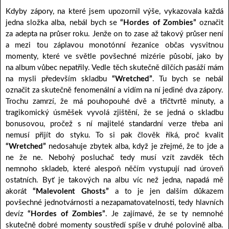
Kdyby zápory, na které jsem upozornil výše, vykazovala každá
jedna složka alba, nebál bych se
“Hordes of Zombies”
označit
za adepta na průser roku. Jenže on to zase až takový průser není
a mezi tou záplavou monotónní řezanice občas vysvitnou
momenty, které ve světle povšechné mizérie působí, jako by
na album vůbec nepatřily. Vedle těch skutečně dílčích pasáží mám
na mysli především skladbu
“Wretched”
. Tu bych se nebál
označit za skutečně fenomenální a vidím na ní jediné dva zápory.
Trochu zamrzí, že má pouhopouhé dvě a třičtvrtě minuty, a
tragikomický úsměšek vyvolá zjištění, že se jedná o skladbu
bonusovou, pročež s ní majitelé standardní verze třeba ani
nemusí přijít do styku. To si pak člověk říká, proč kvalit
“Wretched”
nedosahuje zbytek alba, když je zřejmé, že to jde a
ne že ne. Nebohý posluchač tedy musí vzít zavděk těch
nemnoho skladeb, které alespoň něčím vystupují nad úroveň
ostatních. Byť je takových na albu víc než jedna, napadá mě
akorát
“Malevolent Ghosts”
a to je jen dalším důkazem
povšechné jednotvárnosti a nezapamatovatelnosti, tedy hlavních
devíz
“Hordes of Zombies”
. Je zajímavé, že se ty nemnohé
skutečně dobré momenty soustředí spíše v druhé polovině alba.