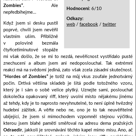
Zombies”
. Ale
Hodnocení:
6/10
nepředbíhejme…
Odkazy:
Když jsem si desku pustil
web
/
facebook
/
twitter
poprvé, chvíli jsem nevěřil
vlastním uším. Přibližně
v polovině bezmála
čtyřicetiminutové stopáže
mi však došlo, že se mi to nezdá, nevěřícnost vystřídalo pusté
znechucení a album jsem ani nedoposlouchal. Tak extrémní
reakci má na svědomí jediná, zato však zcela zásadní skutečnost.
“Hordes of Zombies”
je totiž na můj vkus zoufale jednotvárný
počin. Drtivá většina skladeb je šitá podle totožného vzoru,
který je i sám o sobě velice plytký. Uznejte sami, poslouchat
dokolečka opakovaný riff, který uvolní místo nějakému jinému
až tehdy, kdy je to naprosto nevyhnutelné, to není úplně hvězdný
hudební zážitek. A věřte nebo ne, ono je to tak neuvěřitelně
ubíjející, že jsem si mimochodem vzpomněl stejnou výčitku,
kterou jsem blahé paměti směřoval na adresu dema pražských
Odraedir
, jakkoli je srovnávání těchto kapel mimo mísu. Ano, ač