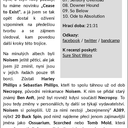
07. Sensory Overload
08. Downer Hound
tu máme novinku
„Cease
09. So Below
to Exist“
, a já jsem se tak
10. Ode to Absolution
opět dostal k oživení
vzpomínek na předešlou
Hrací doba:
21:31
tvorbu a se zájmem
Odkazy:
sledoval, kam povedou
facebook
/
twitter
/
bandcamp
další kroky této trojice.
K recenzi poskytl:
Na minulých albech byli
Sure Shot Worx
Noisem
ještě pěticí, ale jak
jsem již zmínil, nyní jsou
v jejich řadách pouze tři
borci. Zůstali
Harley
Phillips
a
Sebastian Phillips
, kteří to spolu táhnou už od dob
Necropsy
, původní reinkarnace
Noisem
. K nim se přidal starý
známý
Ben Anft
, jenž byl rovněž kdysi součástí
Necropsy
. To
jsou tedy změny v personáliích, ty další se týkají vydavatelství.
Noisem
si polepšili. Už za nimi nestojí „bezejmenný“
A389
,
nýbrž
20 Buck Spin
, pod nímž najdeme přeci jenom zajímavější
jména jako
Ossuarium
,
Scorched
nebo
Tomb Mold
, která