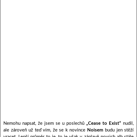
Nemohu napsat, že jsem se u poslechů
„Cease to Exist“
nudil,
ale zároveň už teď vím, že se k novince
Noisem
budu jen stěží
vracet. Lepší průměr to je, to je však v záplavě nových alb stále