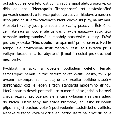
odhadnout, že kvarteto ostrých chlapů s mnohaletou praxí ví, co
dělá, co lépe,
“Necropolis Transparent”
zní profesionálně
po všech směrech, o to více potěší, že zasytí i hladové a náročné
ucho plné hnisu a zakrvavených hlenů cílové skupiny, na niž míří.
A osobní kvality jsou premisou pro kvality pracovní. Řekněme,
že máte rádi grindcore, ale už vás unavuje garážový zvuk této
rozsáhlé undergroundové a mnohdy amatérské kultury. Právě
pro vás je deska
“Necropolis Transparent”
přímo určena. Rychlé
tempo, ale promyšlená instrumentální část jsou zkrátka příliš
velkým luxusem na to, abyste si ji mohli nechat proklouznout
mezi prsty.
Rychlost nahrávky a obecné podladění celého tématu
samozřejmě nemusí nutně determinovat kvalitu desky, zvuk je
ovšem nekompromisní a stejně tak vcelku solidně sladěný
dohromady, což je jeden z těch standardů moderního grindu,
který spousta desek postrádá. Instrumentálně se jedná o hotový
chaos, řezanici proloženou šlehajícími kytarami a salvami úderů
do bicích. Ostré tóny tak střídá hromové, leč jasné krupobití
připomínající pochod vojáků pod vedením sadistického velitele.
Nečekejte žádné vokální orgie, ani nezkoušejte najít své druhé já