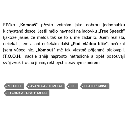
EPčko
„Komouš“
přesto vnímám jako dobrou jednohubku
k chystané desce. Jestli mělo navnadit na řadovku
„Free Speech“
(jakože jasně, že mělo), tak se to u mě zadařilo. Jsem realista,
nečekal jsem a ani nečekám další
„Pod vládou biče“
, nečekal
jsem vůbec nic.
„Komouš“
mě tak vlastně příjemně překvapil.
!T.O.O.H.!
nadále znějí naprosto netradičně a opět posouvají
svůj zvuk trochu jinam, řekl bych správným směrem.
!T.O.O.H.!
AVANTGARDE METAL
CZE
DEATH / GRIND
TECHNICAL DEATH METAL