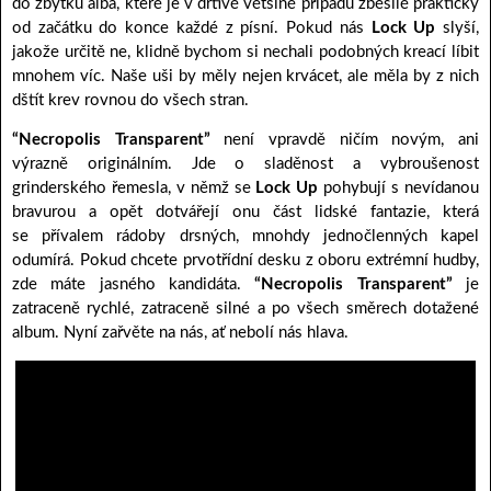
do zbytku alba, které je v drtivé většině případů zběsilé prakticky
od začátku do konce každé z písní. Pokud nás
Lock Up
slyší,
jakože určitě ne, klidně bychom si nechali podobných kreací líbit
mnohem víc. Naše uši by měly nejen krvácet, ale měla by z nich
dštít krev rovnou do všech stran.
“Necropolis Transparent”
není vpravdě ničím novým, ani
výrazně originálním. Jde o sladěnost a vybroušenost
grinderského řemesla, v němž se
Lock Up
pohybují s nevídanou
bravurou a opět dotvářejí onu část lidské fantazie, která
se přívalem rádoby drsných, mnohdy jednočlenných kapel
odumírá. Pokud chcete prvotřídní desku z oboru extrémní hudby,
zde máte jasného kandidáta.
“Necropolis Transparent”
je
zatraceně rychlé, zatraceně silné a po všech směrech dotažené
album. Nyní zařvěte na nás, ať nebolí nás hlava.