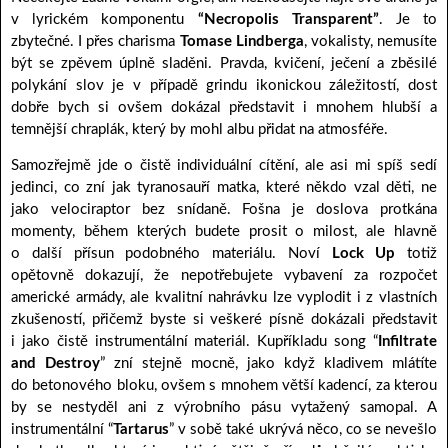
v lyrickém komponentu
“Necropolis Transparent”
. Je to
zbytečné. I přes charisma
Tomase Lindberga
, vokalisty, nemusíte
být se zpěvem úplně sladěni. Pravda, kvičení, ječení a zběsilé
polykání slov je v případě grindu ikonickou záležitostí, dost
dobře bych si ovšem dokázal představit i mnohem hlubší a
temnější chraplák, který by mohl albu přidat na atmosféře.
Samozřejmě jde o čistě individuální cítění, ale asi mi spíš sedí
jedinci, co zní jak tyranosauří matka, které někdo vzal děti, ne
jako velociraptor bez snídaně. Fošna je doslova protkána
momenty, během kterých budete prosit o milost, ale hlavně
o další přísun podobného materiálu. Noví
Lock Up
totiž
opětovně dokazují, že nepotřebujete vybavení za rozpočet
americké armády, ale kvalitní nahrávku lze vyplodit i z vlastních
zkušeností, přičemž byste si veškeré písně dokázali představit
i jako čistě instrumentální materiál. Kupříkladu song “
Infiltrate
and Destroy
” zní stejně mocně, jako když kladivem mlátíte
do betonového bloku, ovšem s mnohem větší kadencí, za kterou
by se nestyděl ani z výrobního pásu vytažený samopal. A
instrumentální “
Tartarus
” v sobě také ukrývá něco, co se nevešlo