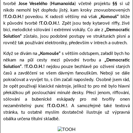
tvorbě
Jose Veselého
(
Humanoida
) včetně projektu
§§
si už
nikdo nemohl být dopředu jistý, kam kroky znovuobnovených
!T.O.O.H.!
povedou. K radosti většiny má však
„Komouš“
blíže
k původní tvorbě
!T.O.O.H.!
. Zpět jsou tedy kytarové riffy, živé
bicí, melodické sólování i extrémní vokály. Co ale z
„Democratic
Solution“
zůstalo, jsou podobné postupy ve strukturách písní a
rovněž tak používání elektroniky, především v intrech a outrech.
Když se dívám na
„Komouše“
s větším odstupem, zařadil bych ho
někam na půl cesty mezi původní tvorbu a
„Democratic
Solution“
.
!T.O.O.H.!
nejdou pouze bezhlavě po oživení starých
časů a zavděčení se všem dávným fanouškům. Nebojí se dále
pokračovat a vyvíjet to, s čím začali naposledy. Osobně jsem rád,
že opět používají klasické nástroje, jelikož to pro mě bylo hlavní
překážkou při poslouchání minulé desky. Přeci jenom, riffování,
sólování a bubenické eskápady pro mě tvořily onen
nezaměnitelný punc
!T.O.O.H.!
. A samozřejmě také textová
stránka, tu ostatně myslím dostatečně ilustruje už výpravná
obálka určena titulní skladbě.