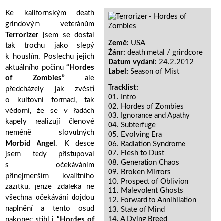
Ke kalifornským death
grindovým veteránům
Terrorizer
jsem se dostal
Země:
USA
tak trochu jako slepý
Žánr:
death metal / grindcore
k houslím. Poslechu jejich
Datum vydání:
24.2.2012
aktuálního počinu
“Hordes
Label:
Season of Mist
of Zombies”
ale
Tracklist:
předcházely jak zvěsti
01. Intro
o kultovní formaci, tak
02. Hordes of Zombies
vědomí, že se v řadách
03. Ignorance and Apathy
kapely realizují členové
04. Subterfuge
neméně slovutných
05. Evolving Era
Morbid Angel
. K desce
06. Radiation Syndrome
07. Flesh to Dust
jsem tedy přistupoval
08. Generation Chaos
s očekáváním
09. Broken Mirrors
přinejmenším kvalitního
10. Prospect of Oblivion
zážitku, jenže zdaleka ne
11. Malevolent Ghosts
všechna očekávání dojdou
12. Forward to Annihilation
naplnění a tento osud
13. State of Mind
14. A Dying Breed
nakonec stihl i
“Hordes of