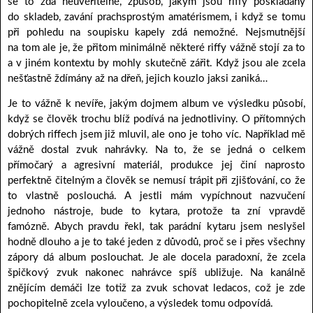
se to zdá neuvěřitelné, způsob, jakým jsou riffy poskládány
do skladeb, zavání prachsprostým amatérismem, i když se tomu
při pohledu na soupisku kapely zdá nemožné. Nejsmutnější
na tom ale je, že přitom minimálně některé riffy vážně stojí za to
a v jiném kontextu by mohly skutečně zářit. Když jsou ale zcela
nešťastně ždímány až na dřeň, jejich kouzlo jaksi zaniká…
Je to vážně k nevíře, jakým dojmem album ve výsledku působí,
když se člověk trochu blíž podívá na jednotliviny. O přítomných
dobrých riffech jsem již mluvil, ale ono je toho víc. Například mě
vážně dostal zvuk nahrávky. Na to, že se jedná o celkem
přímočarý a agresivní materiál, produkce jej činí naprosto
perfektně čitelným a člověk se nemusí trápit při zjišťování, co že
to vlastně poslouchá. A jestli mám vypíchnout nazvučení
jednoho nástroje, bude to kytara, protože ta zní vpravdě
famózně. Abych pravdu řekl, tak parádní kytaru jsem neslyšel
hodně dlouho a je to také jeden z důvodů, proč se i přes všechny
zápory dá album poslouchat. Je ale docela paradoxní, že zcela
špičkový zvuk nakonec nahrávce spíš ubližuje. Na kanálně
znějícím demáči lze totiž za zvuk schovat ledacos, což je zde
pochopitelně zcela vyloučeno, a výsledek tomu odpovídá.