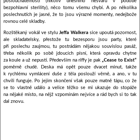
poslouchatelnosti (nikoliv dnešního nešvaru v podobě
bezpohlavní sterility), něco tomu všemu chybí. A po několika
poslechnutích je jasné, že to jsou výrazné momenty, nedejbože
rovnou celé skladby.
Rozštěkaný vokál ve stylu
Jeffa Walkera
sice upoutá pozornost,
ale skladatelsky, přestože tu bezesporu jsou party, které
při poslechu zaujmou, tu postrádám nějakou souvislou pasáž,
třeba několik po sobě jdoucích písní, která opravdu chytne
za koule a už nepustí. Především na riffy je pak
„Cease to Exist“
poměrně chudé. Deska má opět pouze dvacet minut, takže
k rychlému vymlácení duše z těla poslouží věrně, a ano, v tu
chvíli funguje. Po jejím skončení však pouze matně tápu, co že
se to vlastně událo a velice těžko se mi ukazuje do stopáže
na nějaké místo, na nějž vzpomínám nejvíce a rád bych si to tak
dal znovu.