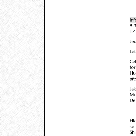
Inf
9.
TZ
Jed
Let
Cel
for
Hud
pře
Jak
Me!
Dem
Hl
se
Shi