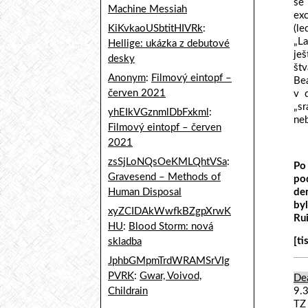
se
Machine Messiah
exc
KiKvkaoUSbtitHIVRk
:
(le
„La
Hellige: ukázka z debutové
ješ
desky
štv
Anonym
:
Filmový eintopf –
Be
červen 2021
v 
„s
yhEIkVGznmlDbFxkml
:
neb
Filmový eintopf – červen
2021
zsSjLoNQsOeKMLQhtVSa
:
Po
Gravesend – Methods of
po
de
Human Disposal
by
xyZCIDAkWwfkBZgpXrwK
Rui
HU
:
Blood Storm: nová
[ti
skladba
JphbGMpmTrdWRAMSrVIg
PVRK
:
Gwar, Voivod,
Dea
9.
Childrain
TZ