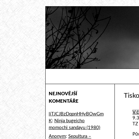
Hledat
Sicmaggot
Od hudebních fandů pro hudební
fandy
NEJNOVĚJŠÍ
Tisk
KOMENTÁŘE
V č
liTJCJBzDqpnHHyBOwGm
9.
K
:
Ninja bugeicho
TZ
momochi sandayu (1980)
Pů
Anonym
:
Sepultura –