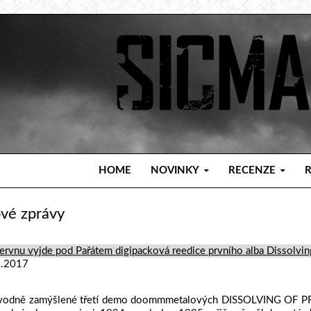
PŘEJÍT K OBSAHU WEBU
HOME
NOVINKY
RECENZE
ové zprávy
ervnu vyjde pod Pařátem digipacková reedice prvního alba Dissolvin
3.2017
vodně zamýšlené třetí demo doommmetalových DISSOLVING OF PR