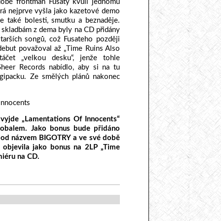
době frontman Fusaty kvůli jednomu
erá nejprve vyšla jako kazetové demo
le také bolesti, smutku a beznaděje.
i skladbám z dema byly na CD přidány
 starších songů, což Fusateho později
 debut považoval až „Time Ruins Also
áčet „velkou desku“, jenže tohle
Sheer Records nabídlo, aby si na tu
igipacku. Ze smělých plánů nakonec
 vyjde „Lamentations Of Innocents“
 obalem. Jako bonus bude přidáno
ě pod názvem BIGOTRY a ve své době
 objevila jako bonus na 2LP „Time
emiéru na CD.