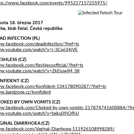
tps://www.facebook.com/events/995217157255975/
bota 18. března 2017
ha, klub Fatal, Česká republika
AD INFECTION (PL)
w.facebook.com/deadinfection/?fref=ts
w.youtube.com/watch?v=i-3Cwj34jVE
ESHLESS (CZ)
.facebook.com/fleshlessofficial/?fref=ts
w.youtube.com/watch?v=ZkEjuwjM_S8
NFIDENT (CZ)
w.facebook.com/Konfident-134178090287/?fref=ts
w.bandzone.cz/konfident
OKED BY OWN VOMITS (CZ)
w.facebook.com/Choked-by-own-vomits-217874741600884/?fre
w.youtube.com/watch?v=bxku09iOfhU
GINAL DIARRHOEA (CZ)
w.facebook.com/Vaginal-Diarrhoea-111926108998289/