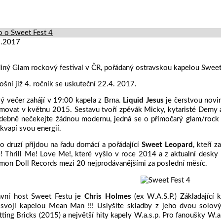
o o Sweet Fest 4
3.2017
iný Glam rockový festival v ČR, pořádaný ostravskou kapelou Sweet
ošní již 4. ročník se uskuteční 22.4. 2017.
ý večer zahájí v 19:00 kapela z Brna.
Liquid Jesus
je čerstvou novin
movat v květnu 2015. Sestavu tvoří zpěvák Micky, kytaristé Demy a 
ebně nečekejte žádnou modernu, jedná se o přímočarý glam/rock ‘n
kvapí svou energií.
o druzí příjdou na řadu domácí a pořádající
Sweet Leopard
, kteří z
 Thrill Me! Love Me!, které vyšlo v roce 2014 a z aktualní desky
on Doll Records mezi 20 nejprodávanějšími za poslední měsíc.
avní host Sweet Festu je
Chris Holmes
(ex W.A.S.P.) Základající k
 svojí kapelou Mean Man !!! Uslyšíte skladby z jeho dvou solov
tting Bricks (2015) a největší hity kapely W.a.s.p. Pro fanoušky W.a.