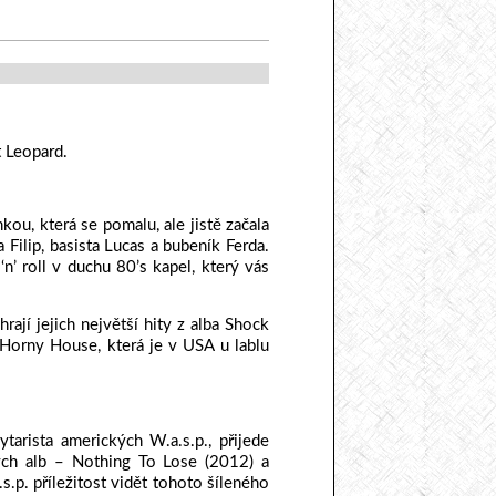
 Leopard.
kou, která se pomalu, ale jistě začala
Filip, basista Lucas a bubeník Ferda.
’ roll v duchu 80’s kapel, který vás
ahrají jejich největší hity z alba Shock
 Horny House, která je v USA u lablu
ytarista amerických W.a.s.p., přijede
ých alb – Nothing To Lose (2012) a
s.p. příležitost vidět tohoto šíleného