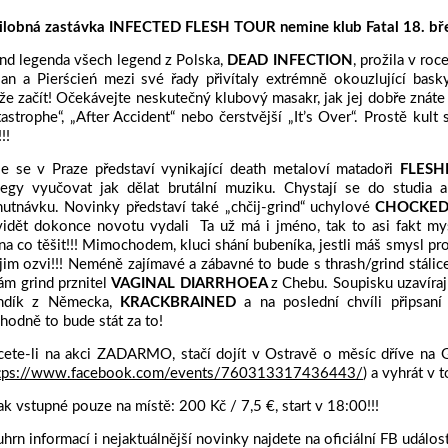
ilobná zastávka INFECTED FLESH TOUR nemine klub Fatal 18. bř
nd legenda všech legend z Polska,
DEAD INFECTION
, prožila v ro
an a Pierścień mezi své řady přivítaly extrémně okouzlující bask
e začít! Očekávejte neskutečný klubový masakr, jak jej dobře znáte 
astrophe“, „After Accident“ nebo čerstvější „It’s Over“. Prostě kult s
!!
le se v Praze představí vynikající death metaloví matadoři
FLESH
legy vyučovat jak dělat brutální muziku. Chystají se do studia 
utnávku. Novinky představí také „chčij-grind“ uchylové
CHOCKED
idět dokonce novotu vydali Ta už má i jméno, tak to asi fakt mys
na co těšit!!! Mimochodem, kluci shání bubeníka, jestli máš smysl pro r
jim ozvi!!! Neméně zajímavé a zábavné to bude s thrash/grind stál
ám grind prznitel
VAGINAL DIARRHOEA
z Chebu. Soupisku uzavíraj
indík z Německa,
KRACKBRAINED
a na poslední chvíli připsan
hodně to bude stát za to!
cete-li na akci ZADARMO, stačí dojít v Ostravě o měsíc dřív
tps://www.facebook.com/events/760313317436443/
) a vyhrát v 
ak vstupné pouze na místě: 200 Kč / 7,5 €, start v 18:00!!!
hrn informací i nejaktuálnější novinky najdete na oficiální FB událost