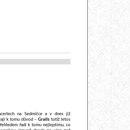
certech na Sedmičce a v dnes již
 Mají k tomu důvod –
Grails
totiž letos
řehledem řadí k tomu nejlepšímu, co