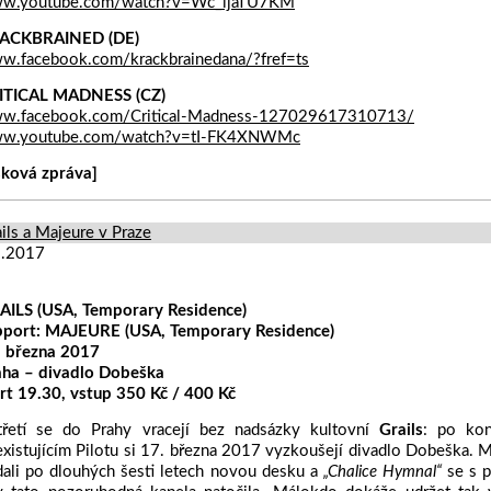
w.youtube.com/watch?v=Wc_ijaTU7KM
ACKBRAINED (DE)
w.facebook.com/krackbrainedana/?fref=ts
ITICAL MADNESS (CZ)
w.facebook.com/Critical-Madness-127029617310713/
w.youtube.com/watch?v=tI-FK4XNWMc
sková zpráva]
ils a Majeure v Praze
3.2017
AILS (USA, Temporary Residence)
pport: MAJEURE (USA, Temporary Residence)
. března 2017
aha – divadlo Dobeška
rt 19.30, vstup 350 Kč / 400 Kč
třetí se do Prahy vracejí bez nadsázky kultovní
Grails
: po kon
xistujícím Pilotu si 17. března 2017 vyzkoušejí divadlo Dobeška.
dali po dlouhých šesti letech novou desku a
„Chalice Hymnal“
se s p