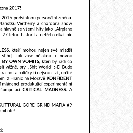
ezna 2017!
ce 2016 podstatnou personální změnu.
ytaristku Vertherry a chorobná show
a hlavně se všemi hity jako „Airplane
 27 letou historií a netřeba říkat nic
LESS
, kteří mohou nejen své mladší
a slibují tak zase nějakou tu novou
 BY OWN VOMITS
, kteří by rádi co
lí vážně, prý „Shit World“ :-D Bude
achot a paličky ti nejsou cizí , určitě
icemi z Hranic na Moravě
KONFIDENT
í mládenci produkující experimentální
í šumperáci
CRITICAL MADNESS.
A
e na GUTTURAL GORE GRIND MAFIA #9
tombole!
i: