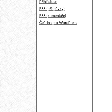
Přihlásit se
RSS
(příspěvky)
RSS
(komentáře)
Čeština pro WordPress