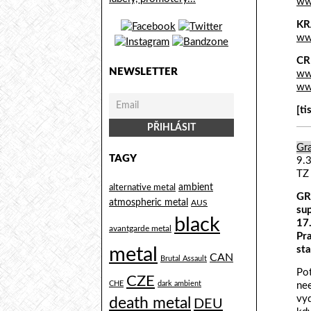
ww
KR
ww
CR
NEWSLETTER
ww
ww
[ti
Gra
TAGY
9.
TZ
alternative metal
ambient
GR
atmospheric metal
AUS
su
black
17
avantgarde metal
Pr
metal
sta
CAN
Brutal Assault
Po
CZE
CHE
dark ambient
nee
vy
death metal
DEU