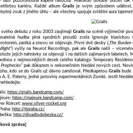
y tato pozoruhodná kapela natočila. Málokdo dokáže udržet tak
setiletou kariéru. Každé album
Grails
je svým způsobem událost, 
bytný zvuk z jiného úhlu – ale všechny spojuje zvláštní aura tajemstv
 svého debutu z roku 2003 zaujímají
Grails
na scéně výjimečné posta
psatelná hudba plná spodních proudů zcela ignoruje klasickou 
rostorem, zaniká a znovu se objevuje. První dvě desky
(„The Burden
dlight“
) vyšly na Neurot Recordings, pak ale
Grails
našli – vícemén
stože jejich nahrávky se objevují i na dalších zajímavých labelech. 
jednou z nejmocnějších desek celého katalogu Temporary Residence,
 Prophecies“
pak důkazem o nekonečném hledání nových cest. Nov
oho, kdo se do Grails už dávno zamiloval. Předkapelou
Grails
bude 
 A. E. Paterry, jedné poloviny experimentálních Zombi. Jestli hledáte
nehledejte.
ils:
https://grails.bandcamp.com/
jeure:
https://majeure.bandcamp.com/
ver Rokcet:
www.silver-rocket.org
Praha:
http://tjpraha.cz/
beška:
http://divadlodobeska.cz/
sková zpráva]