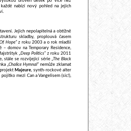
 vysokou úroveň desek po více než
každé nabízí nový pohled na jejich
í.
vení. Jejich nepolapitelná a obtížně
strukturu skladby, proplouvá časem
 Of Hope“
z roku 2003 a o rok mladší
ě – domov na Temporary Residence,
Majstrštyk
„Deep Politics“
z roku 2011
 stále se rozvíjející série
„The Black
inka
„Chalice Hymnal“
nemůže zklamat
projekt
Majeure
, synth-rockové alter
 pojítko mezi Can a Vangelisem (sic!),