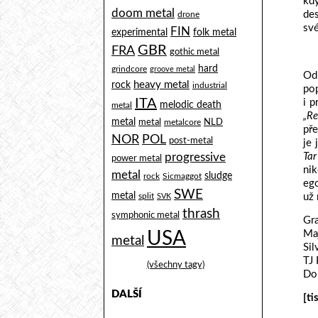
kd
doom metal
de
drone
své
FIN
experimental
folk metal
GBR
FRA
gothic metal
hard
grindcore
groove metal
Od
heavy metal
rock
industrial
po
ITA
i p
melodic death
metal
„Re
metal
metal
NLD
metalcore
pře
NOR
POL
post-metal
je 
Tar
progressive
power metal
nik
metal
sludge
rock
Sicmaggot
ego
SWE
metal
už 
split
SVK
thrash
symphonic metal
Gra
Ma
USA
metal
Sil
TJ 
(všechny tagy)
Do
DALŠÍ
[ti