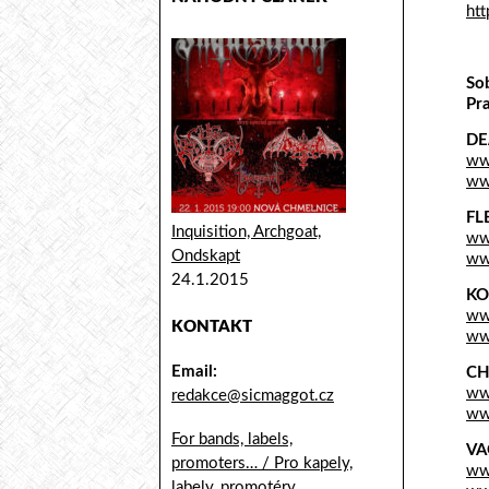
ht
So
Pra
DE
ww
ww
FL
Inquisition, Archgoat,
www
Ondskapt
ww
24.1.2015
KO
ww
KONTAKT
ww
Email:
CH
ww
redakce@sicmaggot.cz
ww
For bands, labels,
VA
promoters… / Pro kapely,
ww
labely, promotéry...