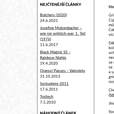
NEJČTENĚJŠÍ ČLÁNKY
Hn
Butchers (2020)
Gri
Cyj
24.6.2021
můž
Josefine Mutzenbacher –
Cat
wie sie wirklich war: 1. Teil
víc!
(1976)
Dá
11.6.2017
ko
Black Magick SS –
och
nev
Rainbow Nights
se 
19.4.2020
se 
Oranssi Pazuzu – Valonielu
a s
31.10.2013
gr
roz
Sonisphere 2011
17.6.2011
Ch
(
ht
Trollech
7.5.2010
Jin
Sou
NÁHODNÝ ČLÁNEK