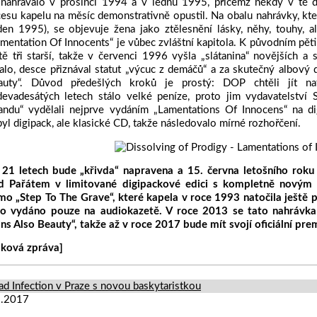
 nahrávalo v prosinci 1994 a v lednu 1995, přičemž někdy v té 
esu kapelu na měsíc demonstrativně opustil. Na obalu nahrávky, kt
den 1995), se objevuje žena jako ztělesnění lásky, něhy, touhy, a
mentation Of Innocents“ je vůbec zvláštní kapitola. K původním pět
tě tři starší, takže v červenci 1996 vyšla „slátanina“ novějších a
alo, desce přiznával statut „výcuc z demáčů“ a za skutečný albový
auty“. Důvod předešlých kroků je prostý: DOP chtěli jít nat
devadesátých letech stálo velké peníze, proto jim vydavatelství 
randu“ vydělali nejprve vydáním „Lamentations Of Innocens“ na d
yl digipack, ale klasické CD, takže následovalo mírné rozhořčení.
 21 letech bude „křivda“ napravena a 15. června letošního roku
d Pařátem v limitované digipackové edici s kompletně novým
mo „Step To The Grave“, které kapela v roce 1993 natočila ješt
lo vydáno pouze na audiokazetě. V roce 2013 se tato nahrávka
ns Also Beauty“, takže až v roce 2017 bude mít svojí oficiální pr
sková zpráva]
d Infection v Praze s novou baskytaristkou
3.2017