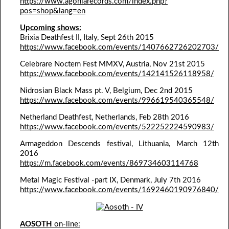
https://www.agoniarecords.com/index.php?
pos=shop&lang=en
Upcoming shows
:
Brixia Deathfest II, Italy, Sept 26th 2015
https://www.facebook.com/events/1407662726202703/
Celebrare Noctem Fest MMXV, Austria, Nov 21st 2015
https://www.facebook.com/events/142141526118958/
Nidrosian Black Mass pt. V, Belgium, Dec 2nd 2015
https://www.facebook.com/events/996619540365548/
Netherland Deathfest, Netherlands, Feb 28th 2016
https://www.facebook.com/events/522252224590983/
Armageddon Descends festival, Lithuania, March 12th
2016
https://m.facebook.com/events/869734603114768
Metal Magic Festival -part IX, Denmark, July 7th 2016
https://www.facebook.com/events/1692460190976840/
AOSOTH
on-line: