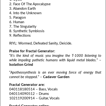
2. Face Of The Apocalypse
3. Abandon Earth
4. Into the Unknown
5. Paragon
6. Human
7. The Singularity
8. Synthetic Symbiosis
9. Reflections
RIYL: Wormed, Defeated Sanity, Deicide.
Praise for Fractal Generator:
“
It’s the kind of music you imagine the T-1000 listening to
while impaling pathetic humans with liquid metal blades.
” –
Isolation Grind
“
Apotheosynthesis is an ever moving force of energy that
cannot be stopped.
” –
Cadaver Garden
Fractal Generator are:
040118180514 – Bass, Vocals
040114090512 – Drums
102119200914 – Guitar, Vocals