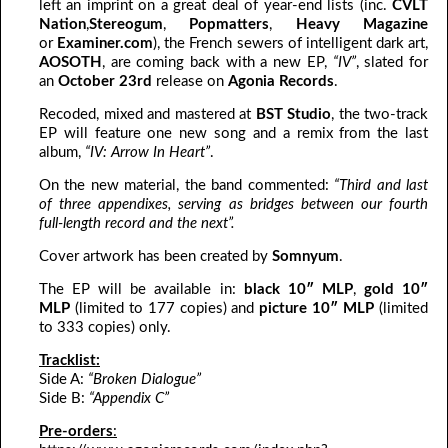
left an imprint on a great deal of year-end lists (inc.
CVLT
Nation
,
Stereogum
,
Popmatters
,
Heavy Magazine
or
Examiner.com
), the French sewers of intelligent dark art,
AOSOTH
, are coming back with a new EP,
“IV”
, slated for
an
October 23rd
release on
Agonia Records
.
Recoded, mixed and mastered at
BST Studio
, the two-track
EP will feature one new song and a remix from the last
album,
“IV: Arrow In Heart”
.
On the new material, the band commented:
“Third and last
of three appendixes, serving as bridges between our fourth
full-length record and the next”.
Cover artwork has been created by
Somnyum
.
The EP will be available in:
black 10″ MLP
,
gold 10″
MLP
(limited to 177 copies) and
picture 10″ MLP
(limited
to 333 copies) only.
Tracklist:
Side A:
“Broken Dialogue”
Side B:
“Appendix C”
Pre-orders
: