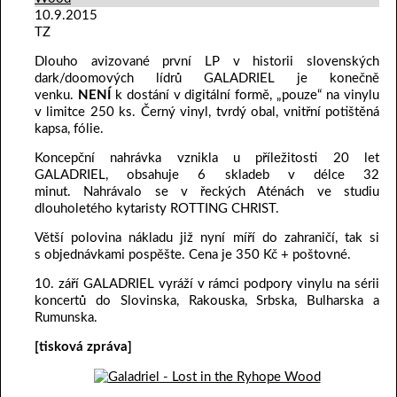
10.9.2015
TZ
Dlouho avizované první LP v historii slovenských
dark/doomových lídrů GALADRIEL je konečně
venku.
NENÍ
k dostání v digitální formě, „pouze“ na vinylu
v limitce 250 ks. Černý vinyl, tvrdý obal, vnitřní potištěná
kapsa, fólie.
Koncepční nahrávka vznikla u příležitosti 20 let
GALADRIEL, obsahuje 6 skladeb v délce 32
minut. Nahrávalo se v řeckých Aténách ve studiu
dlouholetého kytaristy ROTTING CHRIST.
Větší polovina nákladu již nyní míří do zahraničí, tak si
s objednávkami pospěšte. Cena je 350 Kč + poštovné.
10. září GALADRIEL vyráží v rámci podpory vinylu na sérii
koncertů do Slovinska, Rakouska, Srbska, Bulharska a
Rumunska.
[tisková zpráva]