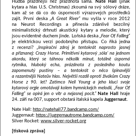
Hudba prázdnější než prázdnota sama.
Nate Hall
(jinak
kytara a hlas U.S. Christmas) zkoumá na svý sólový dráze,
kam až se dá co do úspornosti výrazovejch prostředků
zajít. První deska
„A Great River“
mu vyšla v roce 2012
na Neurot Recordings a přinesla zdánlivě bezcílný
minimalistický drhnutí akustický kytary a melodie, který
jsou evidentně duchem jinde. Loňská deska
„Fear Of Falling“
je elektrickou verzí podobnýho přístupu. Co říká jedna
z recenzí?
„Inspirační zdroj je tentokrát naprosto jasnej
a přiznanej: Crazy Horse. Primitivní kytarový ‚sóla‘ na jednom
akordu, který se táhnou několik minut, totálně úsporná
rytmika, hluboký echa, prázdnota z posledního koutu
zapomenutý pustiny – a tentokrát o něco špinavější
a razantnější Nateův hlas. Největší rozdíl oproti živákům Crazy
Horse z 90. let? Zatímco Neil Young a jeho kluci svoje
kytarový orgie omotávají kolem hymnickejch melodií, „Fear Of
Falling“ se opírá jen o vítr a nejasnej pocit.“
Nate Hall
hraje
24. září na 007, support obstará italská kapela
Juggernaut
.
Nate Hall:
http://natehall77.bandcamp.com/
Juggernaut:
https://juggernautrome.bandcamp.com/
Silver Rocket:
www.silver-rocket.org
[tisková zpráva]