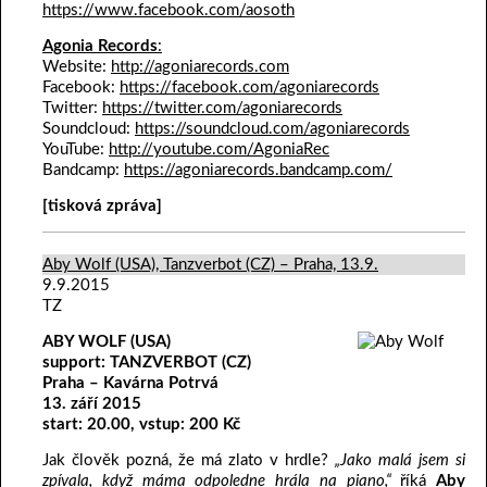
https://www.facebook.com/aosoth
Agonia Records
:
Website:
http://agoniarecords.com
Facebook:
https://facebook.com/agoniarecords
Twitter:
https://twitter.com/agoniarecords
Soundcloud:
https://soundcloud.com/agoniarecords
YouTube:
http://youtube.com/AgoniaRec
Bandcamp:
https://agoniarecords.bandcamp.com/
[tisková zpráva]
Aby Wolf (USA), Tanzverbot (CZ) – Praha, 13.9.
9.9.2015
TZ
ABY WOLF (USA)
support: TANZVERBOT (CZ)
Praha – Kavárna Potrvá
13. září 2015
start: 20.00, vstup: 200 Kč
Jak člověk pozná, že má zlato v hrdle?
„Jako malá jsem si
zpívala, když máma odpoledne hrála na piano,“
říká
Aby