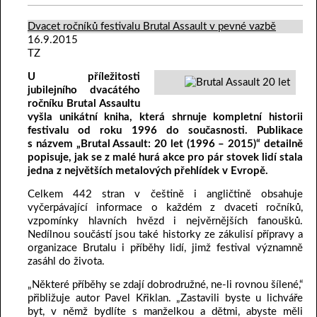
Dvacet ročníků festivalu Brutal Assault v pevné vazbě
16.9.2015
TZ
U příležitosti
jubilejního dvacátého
ročníku Brutal Assaultu
vyšla unikátní kniha, která shrnuje kompletní historii
festivalu od roku 1996 do současnosti. Publikace
s názvem „Brutal Assault: 20 let (1996 – 2015)“ detailně
popisuje, jak se z malé hurá akce pro pár stovek lidí stala
jedna z největších metalových přehlídek v Evropě.
Celkem 442 stran v češtině i angličtině obsahuje
vyčerpávající informace o každém z dvaceti ročníků,
vzpomínky hlavních hvězd i nejvěrnějších fanoušků.
Nedílnou součástí jsou také historky ze zákulisí přípravy a
organizace Brutalu i příběhy lidí, jimž festival významně
zasáhl do života.
„Některé příběhy se zdají dobrodružné, ne-li rovnou šílené,“
přibližuje autor Pavel Křiklan. „Zastavili byste u lichváře
byt, v němž bydlíte s manželkou a dětmi, abyste měli