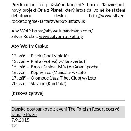
Předkapelou na pražském koncertě budou
Tanzverbot
,
nový projekt Orla z Planet, který letos dal volně ke stažení
debutovou desku:
http://www.silver-
rocket.org/sekta/tanzverbot-ultrazvuk
Aby Wolf:
https://abywolf.bandcamp.com/
Silver Rocket:
www.silver-rocket.org
Aby Wolf v Česku:
12. září – Písek (Cool v plotě)
13. září – Praha (Potrvá) w/Tanzverbot
15. září – Brno (Kabinet Múz) w/Aran Epochal
16. září – Kopřivnice (Mandala) w/Leto
17. září – Olomouc (Jazz Tibet Club) w/Leto
20. září – Slavičín (KamPak?)
[tisková zpráva]
Dánské postpunkové zjevení The Foreign Resort poprvé
zahraje Praze
7.9.2015
TZ