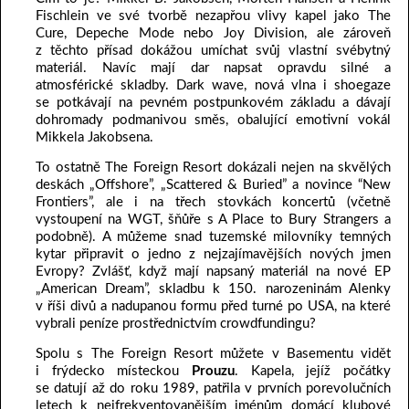
Fischlein ve své tvorbě nezapřou vlivy kapel jako The
Cure, Depeche Mode nebo Joy Division, ale zároveň
z těchto přísad dokážou umíchat svůj vlastní svébytný
materiál. Navíc mají dar napsat opravdu silné a
atmosférické skladby. Dark wave, nová vlna i shoegaze
se potkávají na pevném postpunkovém základu a dávají
dohromady podmanivou směs, obalující emotivní vokál
Mikkela Jakobsena.
To ostatně The Foreign Resort dokázali nejen na skvělých
deskách „Offshore”, „Scattered & Buried” a novince “New
Frontiers”, ale i na třech stovkách koncertů (včetně
vystoupení na WGT, šňůře s A Place to Bury Strangers a
podobně). A můžeme snad tuzemské milovníky temných
kytar připravit o jedno z nejzajímavějších nových jmen
Evropy? Zvlášť, když mají napsaný materiál na nové EP
„American Dream”, skladbu k 150. narozeninám Alenky
v říši divů a nadupanou formu před turné po USA, na které
vybrali peníze prostřednictvím crowdfundingu?
Spolu s The Foreign Resort můžete v Basementu vidět
i frýdecko místeckou
Prouzu
. Kapela, jejíž počátky
se datují až do roku 1989, patřila v prvních porevolučních
letech k nejfrekventovanějším jménům domácí klubové