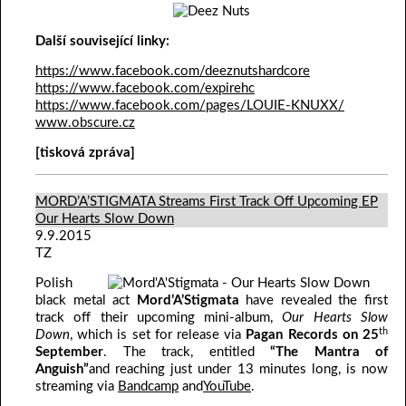
Další související linky:
https://www.facebook.com/deeznutshardcore
https://www.facebook.com/expirehc
https://www.facebook.com/pages/LOUIE-KNUXX/
www.obscure.cz
[tisková zpráva]
MORD’A’STIGMATA Streams First Track Off Upcoming EP
Our Hearts Slow Down
9.9.2015
TZ
Polish
black metal act
Mord’A’Stigmata
have revealed the first
track off their upcoming mini-album,
Our Hearts Slow
th
Down
, which is set for release via
Pagan Records
on 25
September
. The track, entitled
“The Mantra of
Anguish”
and reaching just under 13 minutes long, is now
streaming via
Bandcamp
and
YouTube
.