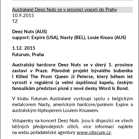
Australané Deez Nuts se v prosinci vracejí do Prahy
10.9.2015
TZ
Deez Nuts (AUS)
support: Expire (USA), Nasty (BEL), Louie Knuxx (AUS)
1.12. 2015
Futurum, Praha
Australský hardcore Deez Nuts se v úterý 1. prosince
zastaví v Praze. Původně projekt bývalého bubeníka
I Killed The Prom Queen JJ Peterse, který během let
vyrostl v regulérní (a velmi úspěšnou) kapelu, českým
fanouškům představí písně z nové desky Word Is Bond.
V klubu Futurum Australané vystoupí spolu s belgickým
metalcorem Nasty, americkým hardcore/punkem Expire a
australským hiphoperem Louiem Knuxxem.
Vstupenky na koncert Deez Nuts jsou k dispozici ve všech
běžných předprodejních sítích, více informací najdete
na webu pořadatelské agentury
www.obscure.cz
.