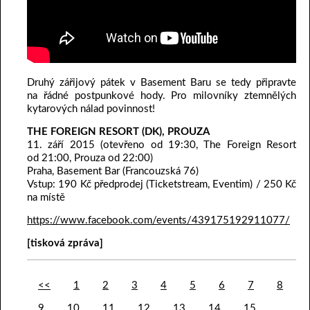
Druhý zářijový pátek v Basement Baru se tedy připravte
na řádné postpunkové hody. Pro milovníky ztemnělých
kytarových nálad povinnost!
THE FOREIGN RESORT (DK), PROUZA
11. září 2015 (otevřeno od 19:30, The Foreign Resort
od 21:00, Prouza od 22:00)
Praha, Basement Bar (Francouzská 76)
Vstup: 190 Kč předprodej (Ticketstream, Eventim) / 250 Kč
na místě
https://www.facebook.com/events/439175192911077/
[tisková zpráva]
<<
1
2
3
4
5
6
7
8
9
10
11
12
13
14
15