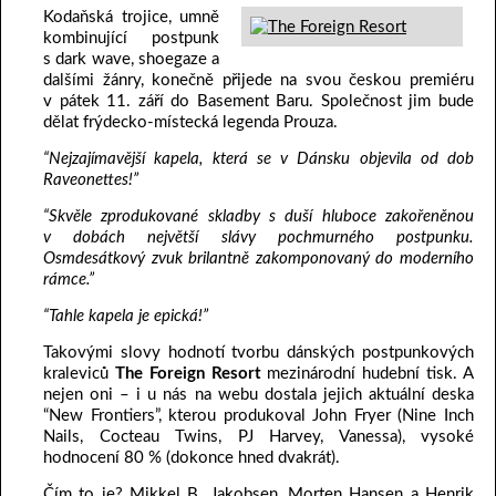
Kodaňská trojice, umně
kombinující postpunk
s dark wave, shoegaze a
dalšími žánry, konečně přijede na svou českou premiéru
v pátek 11. září do Basement Baru. Společnost jim bude
dělat frýdecko-místecká legenda Prouza.
“Nejzajímavější kapela, která se v Dánsku objevila od dob
Raveonettes!”
“Skvěle zprodukované skladby s duší hluboce zakořeněnou
v dobách největší slávy pochmurného postpunku.
Osmdesátkový zvuk brilantně zakomponovaný do moderního
rámce.”
“Tahle kapela je epická!”
Takovými slovy hodnotí tvorbu dánských postpunkových
kraleviců
The Foreign Resort
mezinárodní hudební tisk. A
nejen oni – i u nás na webu dostala jejich aktuální deska
“New Frontiers”, kterou produkoval John Fryer (Nine Inch
Nails, Cocteau Twins, PJ Harvey, Vanessa), vysoké
hodnocení 80 % (dokonce hned dvakrát).
Čím to je? Mikkel B. Jakobsen, Morten Hansen a Henrik