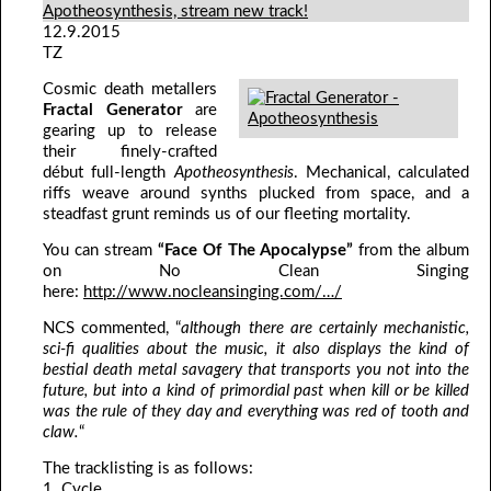
Apotheosynthesis, stream new track!
12.9.2015
TZ
Cosmic death metallers
Fractal Generator
are
gearing up to release
their finely-crafted
début full-length
Apotheosynthesis
. Mechanical, calculated
riffs weave around synths plucked from space, and a
steadfast grunt reminds us of our fleeting mortality.
You can stream
“Face Of The Apocalypse”
from the album
on No Clean Singing
here:
http://www.nocleansinging.com/…/
NCS commented, “
although there are certainly mechanistic,
sci-fi qualities about the music, it also displays the kind of
bestial death metal savagery that transports you not into the
future, but into a kind of primordial past when kill or be killed
was the rule of they day and everything was red of tooth and
claw.
“
The tracklisting is as follows:
1. Cycle