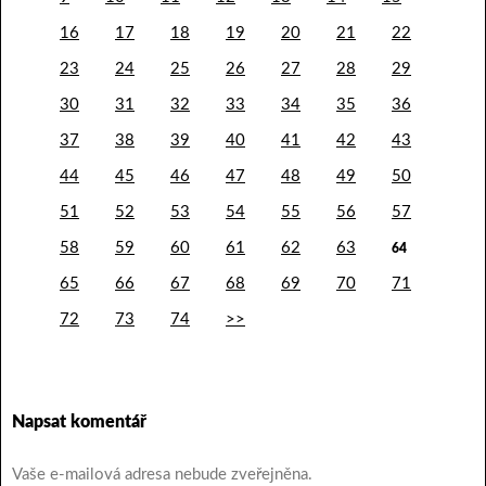
16
17
18
19
20
21
22
23
24
25
26
27
28
29
30
31
32
33
34
35
36
37
38
39
40
41
42
43
44
45
46
47
48
49
50
51
52
53
54
55
56
57
58
59
60
61
62
63
64
65
66
67
68
69
70
71
72
73
74
>>
Napsat komentář
Vaše e-mailová adresa nebude zveřejněna.