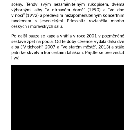
scény. Tehdy svým nezaměnitelným rukopisem, dvěma
výbornými alby “V otrhaném domě” (1990) a “Ve dne
v noci” (1992) a především nezapomenutelným koncertním
tandemem s jesenickými Priessnitz roztančila mnoho
českých i moravských sálů.
Po delší pauze se kapela vrátila v roce 2001 v pozměněné
sestavě zpět na pódia. Od té doby čtveřice vydala další dvě
alba (“V tichosti”, 2007 a “Ve starém městě”, 2013) a stále
patří ke skvělým koncertním tahákům. Přijďte se přesvědčit
i vy!