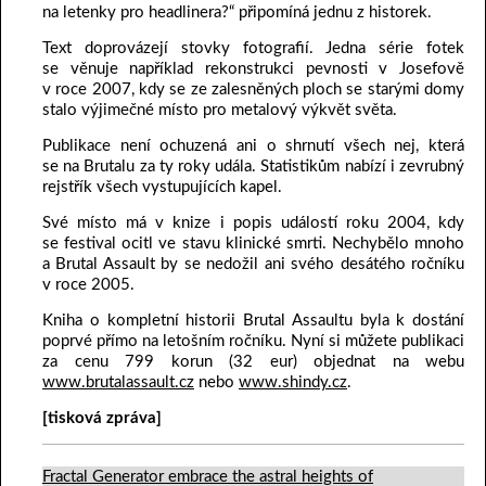
na letenky pro headlinera?“ připomíná jednu z historek.
Text doprovázejí stovky fotografií. Jedna série fotek
se věnuje například rekonstrukci pevnosti v Josefově
v roce 2007, kdy se ze zalesněných ploch se starými domy
stalo výjimečné místo pro metalový výkvět světa.
Publikace není ochuzená ani o shrnutí všech nej, která
se na Brutalu za ty roky udála. Statistikům nabízí i zevrubný
rejstřík všech vystupujících kapel.
Své místo má v knize i popis událostí roku 2004, kdy
se festival ocitl ve stavu klinické smrti. Nechybělo mnoho
a Brutal Assault by se nedožil ani svého desátého ročníku
v roce 2005.
Kniha o kompletní historii Brutal Assaultu byla k dostání
poprvé přímo na letošním ročníku. Nyní si můžete publikaci
za cenu 799 korun (32 eur) objednat na webu
www.brutalassault.cz
nebo
www.shindy.cz
.
[tisková zpráva]
Fractal Generator embrace the astral heights of