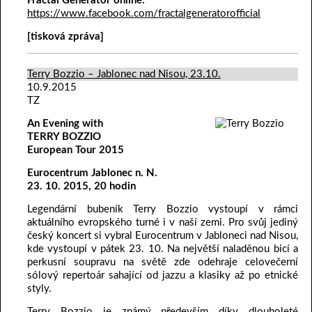
Fractal Generator online:
https://www.facebook.com/fractalgeneratorofficial
[tisková zpráva]
Terry Bozzio – Jablonec nad Nisou, 23.10.
10.9.2015
TZ
An Evening with
TERRY BOZZIO
European Tour 2015
Eurocentrum Jablonec n. N.
23. 10. 2015, 20 hodin
Legendární bubeník Terry Bozzio vystoupí v rámci
aktuálního evropského turné i v naší zemi. Pro svůj jediný
český koncert si vybral Eurocentrum v Jabloneci nad Nisou,
kde vystoupí v pátek 23. 10. Na největší naladěnou bicí a
perkusní soupravu na světě zde odehraje celovečerní
sólový repertoár sahající od jazzu a klasiky až po etnické
styly.
Terry Bozzio je známý především díky dlouholeté