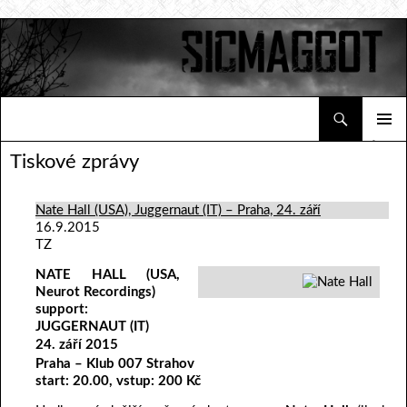
Hledat
Sicmaggot
PŘEJÍT K OBSAHU WEBU
ZÁKLAD
Tiskové zprávy
NAVIGA
MENU
Nate Hall (USA), Juggernaut (IT) – Praha, 24. září
16.9.2015
TZ
NATE HALL (USA,
Neurot Recordings)
support:
JUGGERNAUT (IT)
24. září 2015
Praha – Klub 007 Strahov
start: 20.00, vstup: 200 Kč