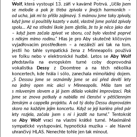
Wolf
, která vystoupí 13. září v kavárně Potrvá.
„Učila jsem
se melodie a pak je třeba zpívala v jinejch harmoniích –
od ucha, jak mi to přišlo zajímavý. S mámou jsme taky zpívaly,
když jsme si pouštěly kazety v autě, vlastně jsme pořád zpívaly
spolu… Až na střední škole jsem zjistila, že to je něco jako dar
– když jsem začala zpívat ve sboru, což bylo vlastně poprvé
s někým mimo rodinu.“
Hlas je pro Aby skutečně klíčovým
vyjadřovacím prostředkem – a nezáleží ani tak na tom,
jestli ho tahle sympatická žena z Minneapolis používá
ve folku nebo v elektronické hudbě. Letos se
Aby Wolf
představila na evropském turné coby doprovodná
vokalistka
Dessy
z Doomtree a na těch několika
koncertech, kde hrála i sólo, zanechala mimořádný dojem.
„S Dessou jsme se seznámily jsme se asi před devíti lety
na jedný open mic akci v Minneapolis. Měla tam set
s mluveným slovem a já jsem dělala vokální improvizaci. Pak
jsme se znova potkaly a nabídla mi členství v pětičlenným
ženským a cappella projektu. A od tý doby Dessu doprovázím
skoro na každým jejím koncertu. Když se její kariéra před pár
lety rozjela, začala jsem s ní i jezdit na turné.“
Tentokrát
se
Aby Wolf
vrací na vlastní krátké turné. Maximálně
sympatické vystupování, hypnotická muzika – ale hlavně
uhrančivý HLAS. Nenechte tohle jen tak minout.