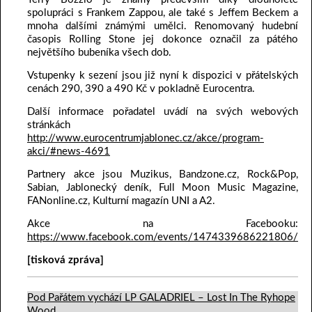
spolupráci s Frankem Zappou, ale také s Jeffem Beckem a
mnoha dalšími známými umělci. Renomovaný hudební
časopis Rolling Stone jej dokonce označil za pátého
největšího bubeníka všech dob.
Vstupenky k sezení jsou již nyní k dispozici v přátelských
cenách 290, 390 a 490 Kč v pokladně Eurocentra.
Další informace pořadatel uvádí na svých webových
stránkách
http://www.eurocentrumjablonec.cz/akce/program-
akci/#news-4691
Partnery akce jsou Muzikus, Bandzone.cz, Rock&Pop,
Sabian, Jablonecký deník, Full Moon Music Magazine,
FANonline.cz, Kulturní magazín UNI a A2.
Akce na Facebooku:
https://www.facebook.com/events/1474339686221806/
[tisková zpráva]
Pod Pařátem vychází LP GALADRIEL – Lost In The Ryhope
Wood