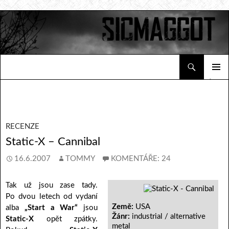
Hledat
Sicmaggot
PŘEJÍT K OBSAHU WEBU
ZÁKLAD
NAVIGA
MENU
RECENZE
Static-X – Cannibal
16.6.2007
TOMMY
KOMENTÁŘE: 24
Tak už jsou zase tady.
Po dvou letech od vydaní
Země:
USA
alba
„Start a War“
jsou
Žánr:
industrial / alternative
Static-X
opět zpátky.
metal