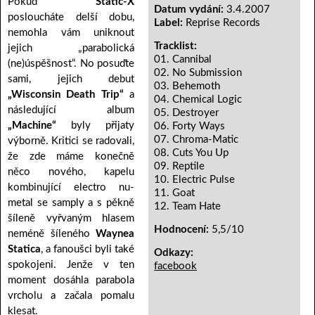
Pokud
Static-X
Datum vydání:
3.4.2007
posloucháte delší dobu,
Label:
Reprise Records
nemohla vám uniknout
Tracklist:
jejich „parabolická
01. Cannibal
(ne)úspěšnost“. No posuďte
02. No Submission
sami, jejich debut
03. Behemoth
„Wisconsin Death Trip“
a
04. Chemical Logic
následující album
05. Destroyer
„Machine“
byly přijaty
06. Forty Ways
07. Chroma-Matic
výborně. Kritici se radovali,
08. Cuts You Up
že zde máme konečně
09. Reptile
něco nového, kapelu
10. Electric Pulse
kombinující electro nu-
11. Goat
metal se samply a s pěkně
12. Team Hate
šíleně vyřvaným hlasem
Hodnocení:
5,5/10
neméně šíleného
Waynea
Statica
, a fanoušci byli také
Odkazy:
spokojeni. Jenže v ten
facebook
moment dosáhla parabola
vrcholu a začala pomalu
klesat.