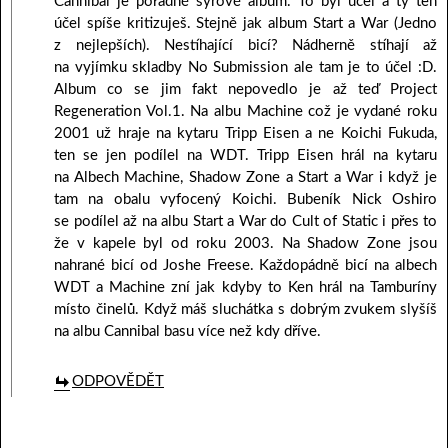
Cannibal je pořádně syrové album. To byl účel a ty ten
účel spíše kritizuješ. Stejně jak album Start a War (Jedno
z nejlepších). Nestíhající bicí? Nádherně stíhají až
na vyjímku skladby No Submission ale tam je to účel :D.
Album co se jim fakt nepovedlo je až teď Project
Regeneration Vol.1. Na albu Machine což je vydané roku
2001 už hraje na kytaru Tripp Eisen a ne Koichi Fukuda,
ten se jen podílel na WDT. Tripp Eisen hrál na kytaru
na Albech Machine, Shadow Zone a Start a War i když je
tam na obalu vyfocený Koichi. Bubeník Nick Oshiro
se podílel až na albu Start a War do Cult of Static i přes to
že v kapele byl od roku 2003. Na Shadow Zone jsou
nahrané bicí od Joshe Freese. Každopádně bicí na albech
WDT a Machine zní jak kdyby to Ken hrál na Tamburíny
místo činelů. Když máš sluchátka s dobrým zvukem slyšíš
na albu Cannibal basu více než kdy dříve.
ODPOVĚDĚT