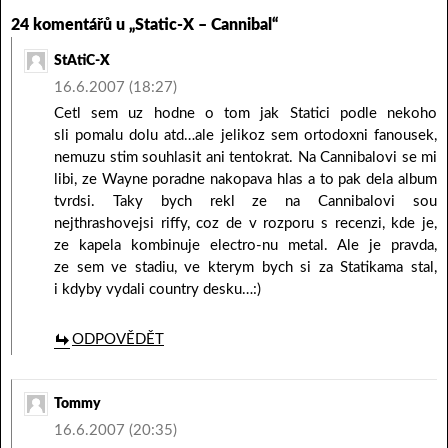
24 komentářů u „Static-X – Cannibal“
StAtiC-X
16.6.2007 (18:27)
Cetl sem uz hodne o tom jak Statici podle nekoho
sli pomalu dolu atd…ale jelikoz sem ortodoxni fanousek,
nemuzu stim souhlasit ani tentokrat. Na Cannibalovi se mi
libi, ze Wayne poradne nakopava hlas a to pak dela album
tvrdsi. Taky bych rekl ze na Cannibalovi sou
nejthrashovejsi riffy, coz de v rozporu s recenzi, kde je,
ze kapela kombinuje electro-nu metal. Ale je pravda,
ze sem ve stadiu, ve kterym bych si za Statikama stal,
i kdyby vydali country desku…:)
ODPOVĚDĚT
Tommy
16.6.2007 (20:35)