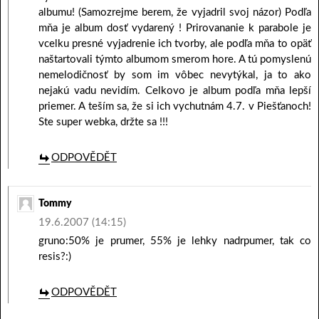
albumu! (Samozrejme berem, že vyjadril svoj názor) Podľa
mňa je album dosť vydarený ! Prirovananie k parabole je
vcelku presné vyjadrenie ich tvorby, ale podľa mňa to opäť
naštartovali týmto albumom smerom hore. A tú pomyslenú
nemelodičnosť by som im vôbec nevytýkal, ja to ako
nejakú vadu nevidím. Celkovo je album podľa mňa lepší
priemer. A teším sa, že si ich vychutnám 4.7. v Piešťanoch!
Ste super webka, držte sa !!!
ODPOVĚDĚT
Tommy
19.6.2007 (14:15)
gruno:50% je prumer, 55% je lehky nadrpumer, tak co
resis?:)
ODPOVĚDĚT