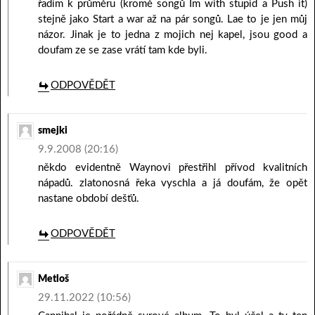
řadím k průměru (kromě songů Im with stupid a Push it)
stejně jako Start a war až na pár songů. Lae to je jen můj
názor. Jinak je to jedna z mojich nej kapel, jsou good a
doufam ze se zase vrátí tam kde byli.
ODPOVĚDĚT
smejki
9.9.2008 (20:16)
někdo evidentně Waynovi přestřihl přívod kvalitních
nápadů. zlatonosná řeka vyschla a já doufám, že opět
nastane období dešťů.
ODPOVĚDĚT
Metloš
29.11.2022 (10:56)