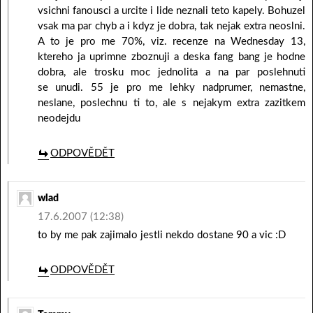
vsichni fanousci a urcite i lide neznali teto kapely. Bohuzel
vsak ma par chyb a i kdyz je dobra, tak nejak extra neoslni.
A to je pro me 70%, viz. recenze na Wednesday 13,
ktereho ja uprimne zboznuji a deska fang bang je hodne
dobra, ale trosku moc jednolita a na par poslehnuti
se unudi. 55 je pro me lehky nadprumer, nemastne,
neslane, poslechnu ti to, ale s nejakym extra zazitkem
neodejdu
ODPOVĚDĚT
wlad
17.6.2007 (12:38)
to by me pak zajimalo jestli nekdo dostane 90 a vic :D
ODPOVĚDĚT