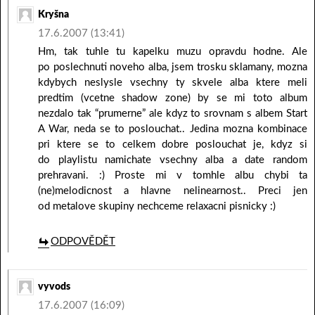
Kryšna
17.6.2007 (13:41)
Hm, tak tuhle tu kapelku muzu opravdu hodne. Ale
po poslechnuti noveho alba, jsem trosku sklamany, mozna
kdybych neslysle vsechny ty skvele alba ktere meli
predtim (vcetne shadow zone) by se mi toto album
nezdalo tak “prumerne” ale kdyz to srovnam s albem Start
A War, neda se to poslouchat.. Jedina mozna kombinace
pri ktere se to celkem dobre poslouchat je, kdyz si
do playlistu namichate vsechny alba a date random
prehravani. :) Proste mi v tomhle albu chybi ta
(ne)melodicnost a hlavne nelinearnost.. Preci jen
od metalove skupiny nechceme relaxacni pisnicky :)
ODPOVĚDĚT
vyvods
17.6.2007 (16:09)