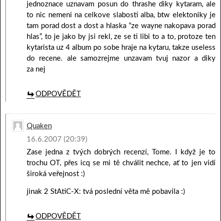
jednoznace uznavam posun do thrashe diky kytaram, ale
to nic nemeni na celkove slabosti alba, btw elektoniky je
tam porad dost a dost a hlaska “ze wayne nakopava porad
hlas”, to je jako by jsi rekl, ze se ti libi to a to, protoze ten
kytarista uz 4 album po sobe hraje na kytaru, takze useless
do recene. ale samozrejme unzavam tvuj nazor a diky
za nej
ODPOVĚDĚT
Quaken
16.6.2007 (20:39)
Zase jedna z tvých dobrých recenzí, Tome. I když je to
trochu OT, přes icq se mi tě chválit nechce, ať to jen vidí
široká veřejnost :)
jinak 2 StAtiC-X: tvá poslední věta mě pobavila :)
ODPOVĚDĚT