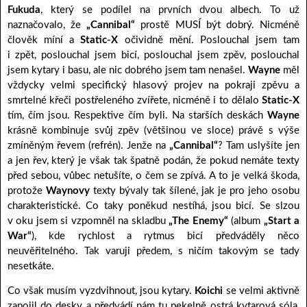
Fukuda
, který se podílel na prvních dvou albech. To už
naznačovalo, že
„Cannibal“
prostě MUSÍ být dobrý. Nicméně
člověk míní a
Static-X
očividně mění. Poslouchal jsem tam
i zpět, poslouchal jsem bicí, poslouchal jsem zpěv, poslouchal
jsem kytary i basu, ale nic dobrého jsem tam nenašel.
Wayne
měl
vždycky velmi specifický hlasový projev na pokraji zpěvu a
smrtelné křeči postřeleného zvířete, nicméně i to dělalo
Static-X
tím, čím jsou. Respektive čím byli. Na starších deskách
Wayne
krásně kombinuje svůj zpěv (většinou ve sloce) právě s výše
zmíněným řevem (refrén). Jenže na
„Cannibal“
? Tam uslyšíte jen
a jen řev, který je však tak špatně podán, že pokud nemáte texty
před sebou, vůbec netušíte, o čem se zpívá. A to je velká škoda,
protože
Waynovy
texty bývaly tak šílené, jak je pro jeho osobu
charakteristické. Co taky poněkud nestíhá, jsou bicí. Se slzou
v oku jsem si vzpomněl na skladbu
„The Enemy“
(album
„Start a
War“
), kde rychlost a rytmus bicí předváděly něco
neuvěřitelného. Tak varuji předem, s ničím takovým se tady
nesetkáte.
Co však musím vyzdvihnout, jsou kytary.
Koichi
se velmi aktivně
zapojil do desky a předvádí nám tu pekelně ostrá kytarová sóla,