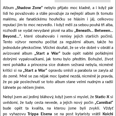
Album
„Shadow Zone“
nebylo přijato moc kladně, a i když pár
lidí ho považovalo a stále považuje za nejlepší album (k tomuto
malému, ale fanatickému houfečku se hlásím i já), celkovou
reputaci jim to moc nezvedlo. I když měli za sebou pouhá tři alba,
rozhodli se vydat nevydané písně na albu
„Beneath… Between…
Beyond…“
, které obsahovalo i remixy jejich starších počinů.
Tento výtvor nemohu počítat za regulérní album, takže ho
jednoduše přeskočíme. Všichni doufali, že se vše dobré v obrátí a
avizované album
„Start a War“
bude opět nabité pořádnými
dobrými vypalovačkami, jak tomu bylo předtím. Bohužel, život
není pohádka a princezna sice drakem sežraná nebyla, nicméně
kritici si na
„Start a War“
opravdu smlsli a parabola se zaryla až
do země. Mně se zas nějak moc špatné nezdá, nicméně je pravda,
že po pár poslechnutí se toto album stane velmi nudným a radši
šáhnete po něčem jiném.
Nebyl jsem asi jediný bláhový, když jsem si myslel, že
Static-X
si
uvědomí, že tudy cesta nevede, a jejich nový počin
„Cannibal“
bude opět ta kvalita, na kterou jsme byli zvyklí. Vždyť
po vyhazovu
Trippa Eisena
se na post kytaristy vrátil
Koichi