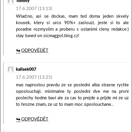
Tommy
17.6.2007 (13:13)
Wlad:no, asi se dockas, mam ted doma jeden skvely
kousek, ktery si urco 90%+ zaslouzi, jeste si to ale
poradne rozmyslim a proberu s ostanimi cleny redakce:)
stay tuned on sicmaggot.blog.cz!
ODPOVĚDĚT
kalisek007
17.6.2007 (13:25)
mas naprostou pravdu ze se posledni alba strasne rychle
oposlouchaji. minimalne ty posledni dve me na prvni
poslechy hodne bavi ale za cas to prejde a prijde mi ze uz
to hrozne znam, ze uz to mam moc oposlouchane..
ODPOVĚDĚT