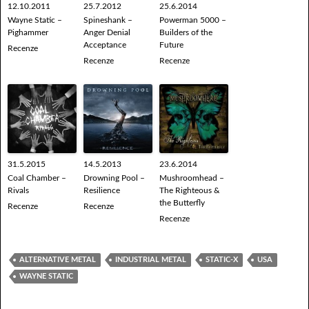
12.10.2011
25.7.2012
25.6.2014
Wayne Static –
Spineshank –
Powerman 5000 –
Pighammer
Anger Denial
Builders of the
Acceptance
Future
Recenze
Recenze
Recenze
31.5.2015
14.5.2013
23.6.2014
Coal Chamber –
Drowning Pool –
Mushroomhead –
Rivals
Resilience
The Righteous &
the Butterfly
Recenze
Recenze
Recenze
ALTERNATIVE METAL
INDUSTRIAL METAL
STATIC-X
USA
WAYNE STATIC