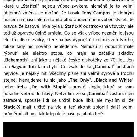
které u
„Staticů“
nejsou vůbec zvykem, nicméně je to velmi
příjemná změna. Je možné, že basák
Tony Campos
je dobrým
hráčem na basu, ale na tomto albu opravdu není vůbec slyšet. Je
pravda, že basová linka byla u
Static-X
odstrkovaná vždycky, ale
teď už opravdu úplně umřela. Co se však vůbec nezměnilo, jsou
elektro-disko zvuky, které na nás vypouštějí celou svou tvorbu,
takže tady nic nového nehledejme. Nemůžu si odpustit malé
rýpnutí, ale elektro stopa, co hraje na začátku skladby
„Behemoth“
, zní jako z nějaké české diskotéky ze 70. let. Jen
ten
Sagvan Tofi
tam chybí. Co však deska
„Cannibal“
postrádá
nejvíce, je nějaký hit. Všechny písně zní velmi syrově a trochu
stejně. Nenajdeme tu nic jako
„The Only“
,
„Black and White“
nebo třeba
„I’m with Stupid“
, prostě singly, které se vám
pořádné vetřou do hlavy. Netvrdím, že si
„Cannibal“
zaslouží jen
zatracení, spoustě lidí se určitě bude líbit, ale myslím si, že
Static-X
mají určitě na víc a teď akorát zplodili další velmi
průměrné album. Tak kdepak je naše parabola teď?