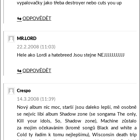
vypalovačky jako třeba destroyer nebo cuts you up
ODPOVĚDĚT
MR.LORD
22.2.2008 (11:03)
Hele ako Lordi a hatebreed Jsou stejne NEJJJJJJJJJJJ
ODPOVĚDĚT
Crespo
14.3.2008 (11:39)
Nový album nic moc, starší jsou daleko lepší, mě osobně
se nejvíc líbí album Shadow zone (se songama The only,
Kill your idols, So, Shadow zone), Machine zůstalo
za mojim očekaváním (kromě songů Black and white a
Cold ty řadím k tomu nejlepšímu), Wisconsin death trip