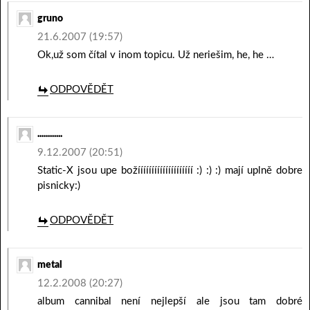
gruno
21.6.2007 (19:57)
Ok,už som čítal v inom topicu. Už neriešim, he, he …
ODPOVĚDĚT
............
9.12.2007 (20:51)
Static-X jsou upe božíííííííííííííííííííí :) :) :) mají uplně dobre
pisnicky:)
ODPOVĚDĚT
metal
12.2.2008 (20:27)
album cannibal není nejlepší ale jsou tam dobré