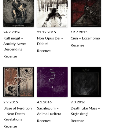
24.2.2016
21.12.2015
19.7.2015
Kult mogił –
Non Opus Dei –
Cień – Ecce homo
Anxiety Never
Diabeł
Recenze
Descending
Recenze
Recenze
2.9.2015
4.5.2016
9.3.2016
Blaze of Perdition
Sacrilegium –
Death Like Mass –
– Near Death
Anima Lucifera
Kręte drogi
Revelations
Recenze
Recenze
Recenze