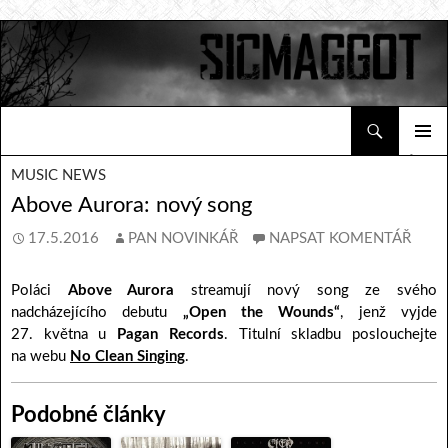
Hledat
Sicmaggot
PŘEJÍT K OBSAHU WEBU
ZÁKLAD
MUSIC NEWS
NAVIGA
MENU
Above Aurora: nový song
17.5.2016
PAN NOVINKÁŘ
NAPSAT KOMENTÁŘ
Poláci
Above Aurora
streamují nový song ze svého
nadcházejícího debutu
„Open the Wounds“
, jenž vyjde
27. května u
Pagan Records
. Titulní skladbu poslouchejte
na webu
No Clean Singing
.
Podobné články