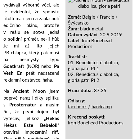
vydávají výborné věci, ale
je evidentní, že spoustu
Země:
Belgie / Francie /
titulů mají jen na zaplácnutí
Švýcarsko
edičního plánu, protože
Žánr:
black metal
v reálu se sotva jedná
Datum vydání:
20.9.2019
o solidní průměr, ne-li hůř.
Label:
Iron Bonehead
Je mi až líto jejich
Productions
PR chlápka, který pak musí
Tracklist:
na nesmysly typu
01. Benedictus diabolica,
Goatkraft
(NOR) nebo
Pa
gloria patri Pt 1
Vesh En
psát nadsazené
02. Benedictus diabolica,
reklamní odstavce, haha.
gloria patri Pt 2
Hrací doba:
37:35
Na
Ancient Moon
jsem
poprvé narazil díky splitku
Odkazy:
s
Prosternatur
a musím
facebook
/
bandcamp
říct, že první dojem byl
K recenzi poskytl:
výtečný, jelikož
„Hekas
Iron Bonehead Productions
Hekas Este Bebeloi!“
otevíral impozantní riff.