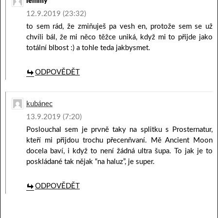
lemmy
12.9.2019 (23:32)
to sem rád, že zmiňuješ pa vesh en, protože sem se už
chvíli bál, že mi něco těžce uniká, když mi to přijde jako
totální blbost :) a tohle teda jakbysmet.
ODPOVĚDĚT
kubánec
13.9.2019 (7:20)
Poslouchal sem je prvně taky na splitku s Prosternatur,
kteří mi přijdou trochu přecenňvaní. Mě Ancient Moon
docela baví, i když to není žádná ultra šupa. To jak je to
poskládané tak nějak “na haluz”, je super.
ODPOVĚDĚT