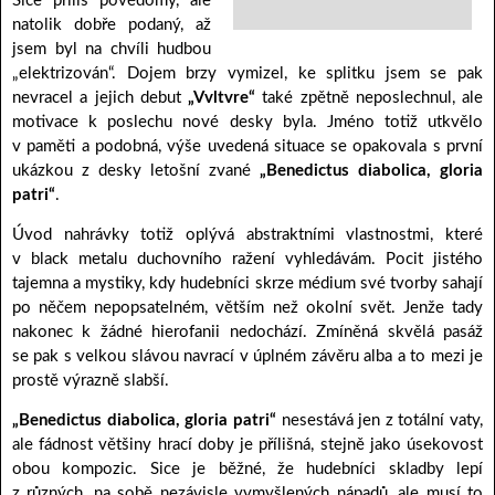
Sice příliš povědomý, ale
natolik dobře podaný, až
jsem byl na chvíli hudbou
„elektrizován“. Dojem brzy vymizel, ke splitku jsem se pak
nevracel a jejich debut
„Vvltvre“
také zpětně neposlechnul, ale
motivace k poslechu nové desky byla. Jméno totiž utkvělo
v paměti a podobná, výše uvedená situace se opakovala s první
ukázkou z desky letošní zvané
„Benedictus diabolica, gloria
patri“
.
Úvod nahrávky totiž oplývá abstraktními vlastnostmi, které
v black metalu duchovního ražení vyhledávám. Pocit jistého
tajemna a mystiky, kdy hudebníci skrze médium své tvorby sahají
po něčem nepopsatelném, větším než okolní svět. Jenže tady
nakonec k žádné hierofanii nedochází. Zmíněná skvělá pasáž
se pak s velkou slávou navrací v úplném závěru alba a to mezi je
prostě výrazně slabší.
„Benedictus diabolica, gloria patri“
nesestává jen z totální vaty,
ale fádnost většiny hrací doby je přílišná, stejně jako úsekovost
obou kompozic. Sice je běžné, že hudebníci skladby lepí
z různých, na sobě nezávisle vymyšlených nápadů, ale musí to