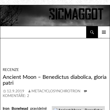
Hledat
Sicmaggot
PŘEJÍT K OBSAHU WEBU
ZÁKLAD
NAVIGA
MENU
RECENZE
Ancient Moon – Benedictus diabolica, gloria
patri
12.9.2019
METACYCLOSYNCHROTRON
KOMENTÁŘE: 2
Iron Bonehead
pravidelně