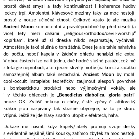
prostě dávat smysl a tady kontinuálnost i koherence hudby
leckdy trpí. Ambientní, klávesové mezihry taky za moc nestojí;
prostě z nouze učiněná ctnost. Celkově vzato je ale muzika
Ancient Moon
kompetentní a pravděpodobně by před deseti (a
více) lety mezi dalšími „religious/orthodox/devil-worship“
kopírkami, které už si dneska nikdo nepamatuje, vyčnívali.
Atmosféra je také slušná o tom žádná. Dnes je ale tahle nahrávka
do počtu, neboť kapela v žádném ohledu nenabízí nic extra.
V obou částech lze najít jednu, dvě hodně slušné pasáže, což mě
z letargie neprobudí, a ten jeden skvělý motiv (na konci a začátku
samozřejmě) album také nezachrání.
Ancient Moon
by mohli
cool-occult instaplebs teoreticky zaujmout alespoň povrchně
s bombastickou produkcí nebo výjimečnými vokály, ale
i v těchto ohledech je
„Benedictus diabolica, gloria patri“
pouze OK. Zvlášť pokusy o chóry, čisté zpěvy či attilovský
krákor jsou nazpívány tak strašně obyčejně, až to je skoro
vtipné. Ještě že jde hlasy snadno utopit v efektech, haha.
Dokáže mě nasrat, když kapely/labely promují svoje desky
s evidentně nejsilnějšími kousky, zatímco zbytek za moc nestojí.