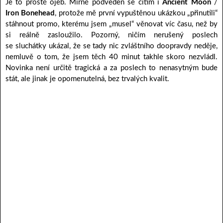
Je to prostě ojeb. Mírně podveden se cítím i
Ancient Moon
/
Iron Bonehead
, protože mě první vypuštěnou ukázkou „přinutili“
stáhnout promo, kterému jsem „musel“ věnovat víc času, než by
si reálně zasloužilo. Pozorný, ničím nerušený poslech
se sluchátky ukázal, že se tady nic zvláštního doopravdy neděje,
nemluvě o tom, že jsem těch 40 minut takhle skoro nezvládl.
Novinka není určitě tragická a za poslech to nenasytným bude
stát, ale jinak je opomenutelná, bez trvalých kvalit.