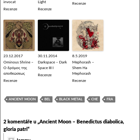
invocat
Light
Recenze
Recenze
Recenze
23.12.2017
30.11.2014
8.5.2019
Ominous Shrine –
Darkspace – Dark
Mephorash –
Ο δρόμος της
Space III I
Shem Ha
αποθεώσεως
Mephorash
Recenze
Recenze
Recenze
ANCIENT MOON
BEL
BLACK METAL
CHE
FRA
2 komentáře u „Ancient Moon – Benedictus diabolica,
gloria patri“