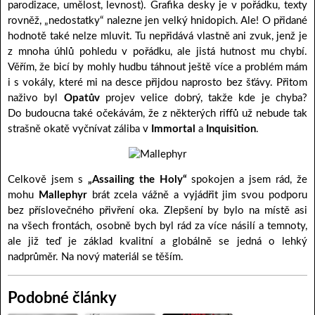
parodizace, umělost, levnost). Grafika desky je v pořádku, texty
rovněž, „nedostatky“ nalezne jen velký hnidopich. Ale! O přidané
hodnotě také nelze mluvit. Tu nepřidává vlastně ani zvuk, jenž je
z mnoha úhlů pohledu v pořádku, ale jistá hutnost mu chybí.
Věřím, že bicí by mohly hudbu táhnout ještě více a problém mám
i s vokály, které mi na desce přijdou naprosto bez šťávy. Přitom
naživo byl
Opatův
projev velice dobrý, takže kde je chyba?
Do budoucna také očekávám, že z některých riffů už nebude tak
strašně okatě vyčnívat záliba v
Immortal
a
Inquisition
.
Celkově jsem s
„Assailing the Holy“
spokojen a jsem rád, že
mohu
Mallephyr
brát zcela vážně a vyjádřit jim svou podporu
bez příslovečného přivření oka. Zlepšení by bylo na místě asi
na všech frontách, osobně bych byl rád za více násilí a temnoty,
ale již teď je základ kvalitní a globálně se jedná o lehký
nadprůměr. Na nový materiál se těším.
Podobné články