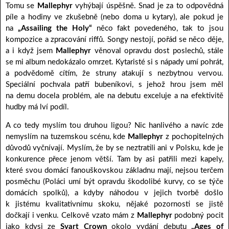
Tomu se
Mallephyr
vyhýbají úspěšně. Snad je za to odpovědná
píle a hodiny ve zkušebně (nebo doma u kytary), ale pokud je
na
„Assailing the Holy“
něco fakt povedeného, tak to jsou
kompozice a zpracování riffů. Songy nestojí, pořád se něco děje,
a i když jsem
Mallephyr
věnoval opravdu dost poslechů, stále
se mi album nedokázalo omrzet. Kytaristé si s nápady umí pohrát,
a podvědomě cítím, že struny atakují s nezbytnou vervou.
Speciální pochvala patří bubeníkovi, s jehož hrou jsem měl
na demu docela problém, ale na debutu exceluje a na efektivitě
hudby má lví podíl.
A co tedy myslím tou druhou ligou? Nic hanlivého a navíc zde
nemyslím na tuzemskou scénu, kde
Mallephyr
z pochopitelných
důvodů vyčnívají. Myslím, že by se neztratili ani v Polsku, kde je
konkurence přece jenom větší. Tam by asi patřili mezi kapely,
které svou domácí fanouškovskou základnu mají, nejsou terčem
posměchu (Poláci umí být opravdu škodolibé kurvy, co se týče
domácích spolků), a kdyby náhodou v jejich tvorbě došlo
k jistému kvalitativnímu skoku, nějaké pozornosti se jistě
dočkají i venku. Celkově vzato mám z
Mallephyr
podobný pocit
jako kdysi ze
Svart Crown
okolo vydání debutu
„Ages of