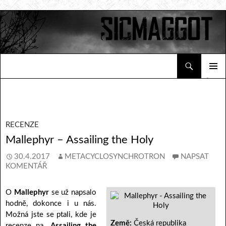
Hledat
Sicmaggot
PŘEJÍT K OBSAHU WEBU
ZÁKLAD
NAVIGA
MENU
RECENZE
Mallephyr – Assailing the Holy
30.4.2017
METACYCLOSYNCHROTRON
NAPSAT
KOMENTÁŘ
O
Mallephyr
se už napsalo
hodně, dokonce i u nás.
Možná jste se ptali, kde je
Země:
Česká republika
recenze na
„Assailing the