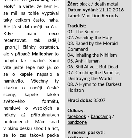
Žánr:
black / death metal
Holy“
, a věřte, že herr H.
Datum vydání:
21.10.2016
se mě na tohle vyptával
Label:
Mad Lion Records
taky celkem často, haha.
Tracklist:
Ale já si dal raději na čas.
01. The Service
Když mám něco
02. Assailing the Holy
recenzovat, tak raději
03. Raped by the Morbid
ignoruji články ostatních,
Command
ale v případě
Mallephyr
to
04. Inhaling the Nihilism
nebylo tak snadné. Sami
05. Anti-Human
06. Still Alive… But Dead
víte ještě lépe než já, co
07. Crushing the Paradise,
se o kapele napsalo a
Destroying the World
namluvilo. Všechny ty
08. A Hymn to the Darkest
zkazky o naději české
Horizon
scény, kapele takřka
Hrací doba:
35:07
světového formátu,
nemluvě o vysokých a
Odkazy:
někdy až přifouknutých
facebook
/
bandcamp
/
hodnoceních. Mám snad
bandzone
v plánu desku shodit a říct,
K recenzi poskytl:
že to zas taková pecka