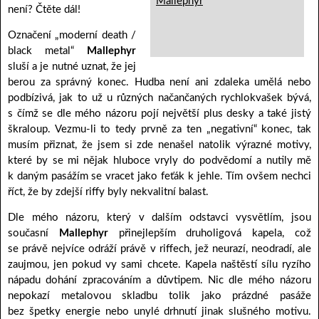
Mallephyr
není? Čtěte dál!
Označení „moderní death /
black metal“
Mallephyr
sluší a je nutné uznat, že jej
berou za správný konec. Hudba není ani zdaleka umělá nebo
podbízivá, jak to už u různých načančaných rychlokvašek bývá,
s čímž se dle mého názoru pojí největší plus desky a také jistý
škraloup. Vezmu-li to tedy prvně za ten „negativní“ konec, tak
musím přiznat, že jsem si zde nenašel natolik výrazné motivy,
které by se mi nějak hluboce vryly do podvědomí a nutily mě
k daným pasážím se vracet jako feťák k jehle. Tím ovšem nechci
říct, že by zdejší riffy byly nekvalitní balast.
Dle mého názoru, který v dalším odstavci vysvětlím, jsou
současní
Mallephyr
přinejlepším druholigová kapela, což
se právě nejvíce odráží právě v riffech, jež neurazí, neodradí, ale
zaujmou, jen pokud vy sami chcete. Kapela naštěstí sílu ryzího
nápadu dohání zpracováním a důvtipem. Nic dle mého názoru
nepokazí metalovou skladbu tolik jako prázdné pasáže
bez špetky energie nebo unylé drhnutí jinak slušného motivu.