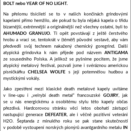
BOLT nebo YEAR OF NO LIGHT.
Na přelomu tisíciletí se to v našich končinách grindovými
kapelami přímo hemžilo, ale pokud tu byla nějaká kapela o třídu
bizarnější, extrémnější a originálnější než všechny ostatní, byli to
AHUMADO
GRANUJO
. Ti opět povstávají z ještě čerstvého
hrobu a vrací se, tentokrát v (téměř) původní sestavě, aby vám
předvedli svůj technem nakažený chemický goregrind. Další
atypická grindovka k nám přijede pod názvem
ANTIGAMA
ze sousedního Polska. A jelikož se pyšníme pocitem, že jsme
atypický metalový festival, pozvali jsme i svéráznou americkou
písničkářku
CHELSEA WOLFE
s její potemnělou hudbou a
mystickými vokály.
Jako zpestření mezi klasické death metalové kapely uvítáme
v line-upu i „velrybí death metal“ francouzské
GOJIRY
, jak
se u nás energickému a osobitému stylu této kapely občas
přezdívá. Hardcorovou stránku věci letos obohatí zástupci
nastupující generace
DEFEATER
, ale i věčně pozitivní veteráni
H2O. Šeptanda z minulého roku se pak stane skutečností
v podobě vystoupení norských pionýrů avantgardního metalu
IN