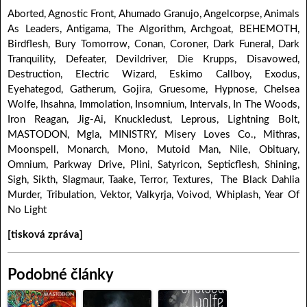
Aborted, Agnostic Front, Ahumado Granujo, Angelcorpse, Animals
As Leaders, Antigama, The Algorithm, Archgoat, BEHEMOTH,
Birdflesh, Bury Tomorrow, Conan, Coroner, Dark Funeral, Dark
Tranquility, Defeater, Devildriver, Die Krupps, Disavowed,
Destruction, Electric Wizard, Eskimo Callboy, Exodus,
Eyehategod, Gatherum, Gojira, Gruesome, Hypnose, Chelsea
Wolfe, Ihsahna, Immolation, Insomnium, Intervals, In The Woods,
Iron Reagan, Jig-Ai, Knuckledust, Leprous, Lightning Bolt,
MASTODON, Mgla, MINISTRY, Misery Loves Co., Mithras,
Moonspell, Monarch, Mono, Mutoid Man, Nile, Obituary,
Omnium, Parkway Drive, Plini, Satyricon, Septicflesh, Shining,
Sigh, Sikth, Slagmaur, Taake, Terror, Textures, The Black Dahlia
Murder, Tribulation, Vektor, Valkyrja, Voivod, Whiplash, Year Of
No Light
[tisková zpráva]
Podobné články