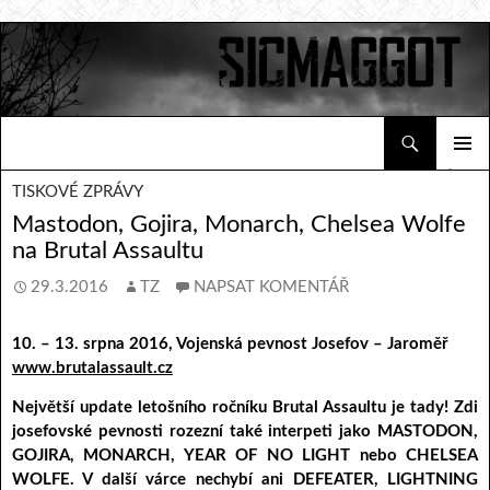
Hledat
Sicmaggot
PŘEJÍT K OBSAHU WEBU
ZÁKLAD
TISKOVÉ ZPRÁVY
NAVIGA
MENU
Mastodon, Gojira, Monarch, Chelsea Wolfe
na Brutal Assaultu
29.3.2016
TZ
NAPSAT KOMENTÁŘ
10. – 13. srpna 2016, Vojenská pevnost Josefov – Jaroměř
www.brutalassault.cz
Největší update letošního ročníku Brutal Assaultu je tady! Zdi
josefovské pevnosti rozezní také interpeti jako MASTODON,
GOJIRA, MONARCH, YEAR OF NO LIGHT nebo CHELSEA
WOLFE. V další várce nechybí ani DEFEATER, LIGHTNING