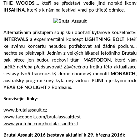
THE WOODS
…, kteří se představí vedle jiné norské ikony
IHSAHNA
, který s k nám na festival vrací po tříleté odmlce.
Alternativním přístupem soupisku obohatí kytarové kouzelnictví
INTERVALS
a experimentální koncept
LIGHTNING
BOLT
, kteří
ke svému koncertu nebudou potřebovat ani žádné podium…
nechte se překvapit! Jedním z velkých lákadel letošního Brutalu
pak přece jen budou rockoví titáni
MASTODON
, které vám
určitě netřeba představovat! Závěrečnou trojku této aktualizace
sestavy tvoří francouzský drone doomový monolit
MONARCH
,
australský prog-rockový kytarový virtuóz
PLINI
a jeskynní rock
YEAR OF NO LIGHT
z Bordeaux.
Související linky:
www.brutalassault.cz
www.facebook.com/brutalassaultfest
www.youtube.com/brutalassaultfest
Brutal Assault 2016 (sestava aktuální k 29. březnu 2016):